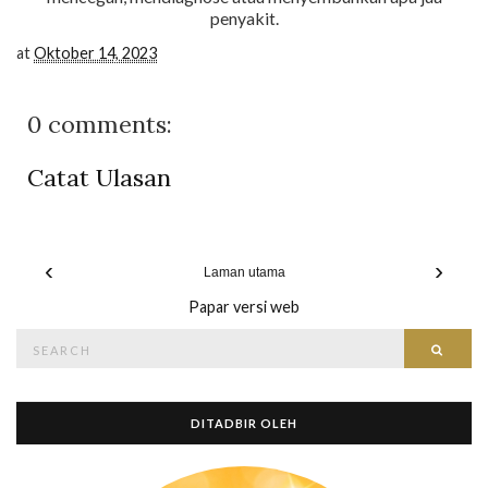
penyakit.
at
Oktober 14, 2023
0 comments:
Catat Ulasan
‹
›
Laman utama
Papar versi web
Search
Searc
for:
DITADBIR OLEH