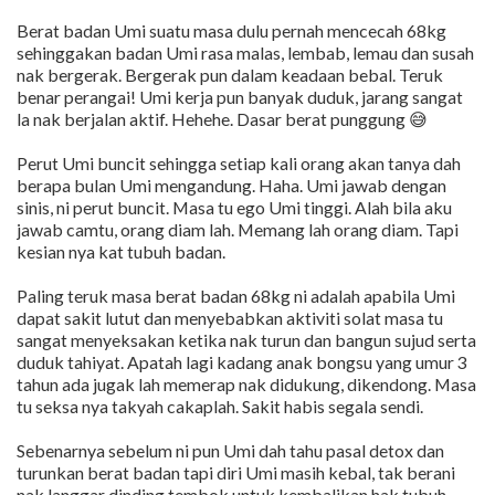
Berat badan Umi suatu masa dulu pernah mencecah 68kg
sehinggakan badan Umi rasa malas, lembab, lemau dan susah
nak bergerak. Bergerak pun dalam keadaan bebal. Teruk
benar perangai! Umi kerja pun banyak duduk, jarang sangat
la nak berjalan aktif. Hehehe. Dasar berat punggung 😅
Perut Umi buncit sehingga setiap kali orang akan tanya dah
berapa bulan Umi mengandung. Haha. Umi jawab dengan
sinis, ni perut buncit. Masa tu ego Umi tinggi. Alah bila aku
jawab camtu, orang diam lah. Memang lah orang diam. Tapi
kesian nya kat tubuh badan.
Paling teruk masa berat badan 68kg ni adalah apabila Umi
dapat sakit lutut dan menyebabkan aktiviti solat masa tu
sangat menyeksakan ketika nak turun dan bangun sujud serta
duduk tahiyat. Apatah lagi kadang anak bongsu yang umur 3
tahun ada jugak lah memerap nak didukung, dikendong. Masa
tu seksa nya takyah cakaplah. Sakit habis segala sendi.
Sebenarnya sebelum ni pun Umi dah tahu pasal detox dan
turunkan berat badan tapi diri Umi masih kebal, tak berani
nak langgar dinding tembok untuk kembalikan hak tubuh