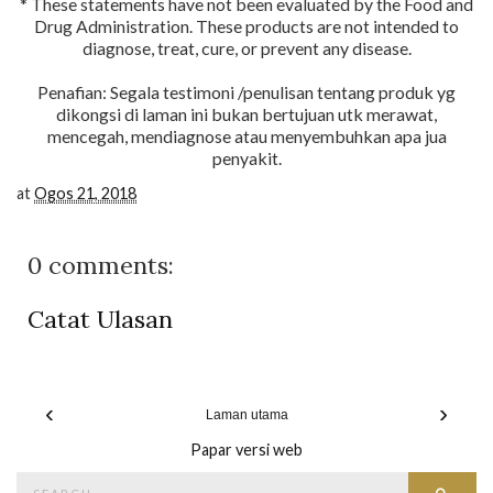
* These statements have not been evaluated by the Food and
Drug Administration. These products are not intended to
diagnose, treat, cure, or prevent any disease.
Penafian: Segala testimoni /penulisan tentang produk yg
dikongsi di laman ini bukan bertujuan utk merawat,
mencegah, mendiagnose atau menyembuhkan apa jua
penyakit.
at
Ogos 21, 2018
0 comments:
Catat Ulasan
‹
›
Laman utama
Papar versi web
Search
Searc