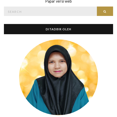
Papar versi web
Search
Searc
for:
DITADBIR OLEH