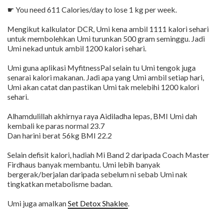
☛ You need 611 Calories/day to lose 1 kg per week.
Mengikut kalkulator DCR, Umi kena ambil 1111 kalori sehari
untuk membolehkan Umi turunkan 500 gram seminggu. Jadi
Umi nekad untuk ambil 1200 kalori sehari.
Umi guna aplikasi MyfitnessPal selain tu Umi tengok juga
senarai kalori makanan. Jadi apa yang Umi ambil setiap hari,
Umi akan catat dan pastikan Umi tak melebihi 1200 kalori
sehari.
Alhamdulillah akhirnya raya Aidiladha lepas, BMI Umi dah
kembali ke paras normal 23.7
Dan harini berat 56kg BMI 22.2
Selain defisit kalori, hadiah Mi Band 2 daripada Coach Master
Firdhaus banyak membantu. Umi lebih banyak
bergerak/berjalan daripada sebelum ni sebab Umi nak
tingkatkan metabolisme badan.
Umi juga amalkan
Set Detox Shaklee
.