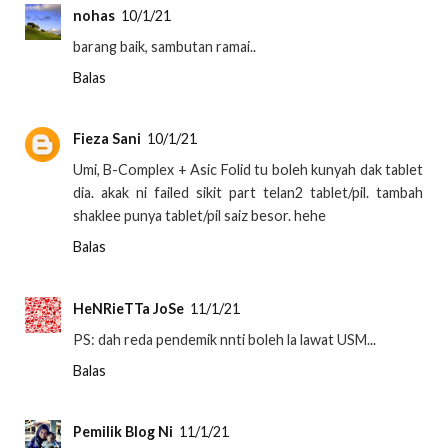
nohas
10/1/21
barang baik, sambutan ramai..
Balas
Fieza Sani
10/1/21
Umi, B-Complex + Asic Folid tu boleh kunyah dak tablet
dia. akak ni failed sikit part telan2 tablet/pil. tambah
shaklee punya tablet/pil saiz besor. hehe
Balas
HeNRieTTa JoSe
11/1/21
PS: dah reda pendemik nnti boleh la lawat USM...
Balas
Pemilik Blog Ni
11/1/21