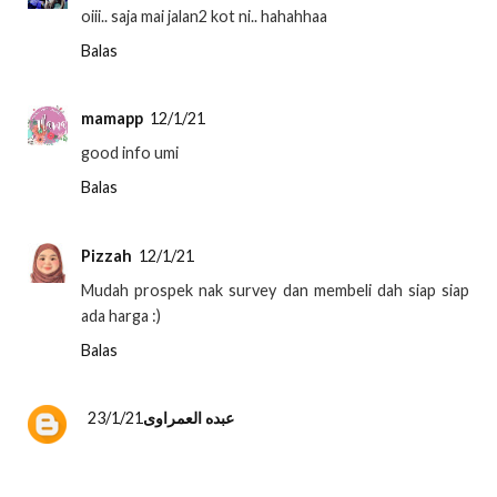
oiii.. saja mai jalan2 kot ni.. hahahhaa
Balas
mamapp
12/1/21
good info umi
Balas
Pizzah
12/1/21
Mudah prospek nak survey dan membeli dah siap siap
ada harga :)
Balas
23/1/21
عبده العمراوى