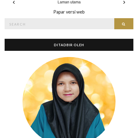
‹
›
Laman utama
Papar versi web
Search
Searc
for:
DITADBIR OLEH