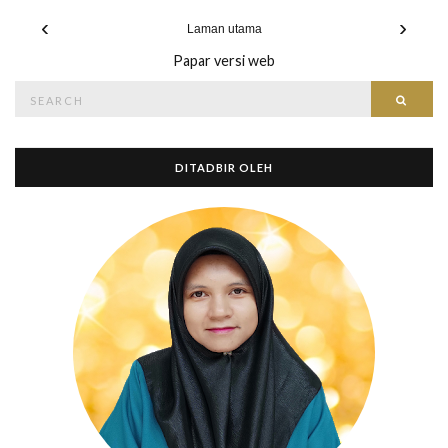
‹
›
Laman utama
Papar versi web
Search
Searc
for:
DITADBIR OLEH