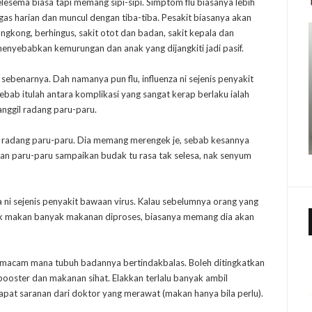
elesema biasa tapi memang sipi-sipi. Simptom flu biasanya lebih
gas harian dan muncul dengan tiba-tiba. Pesakit biasanya akan
ngkong, berhingus, sakit otot dan badan, sakit kepala dan
menyebabkan kemurungan dan anak yang dijangkiti jadi pasif.
i sebenarnya. Dah namanya pun flu, influenza ni sejenis penyakit
ebab itulah antara komplikasi yang sangat kerap berlaku ialah
ggil radang paru-paru.
au radang paru-paru. Dia memang merengek je, sebab kesannya
 dan paru-paru sampaikan budak tu rasa tak selesa, nak senyum
za ni sejenis penyakit bawaan virus. Kalau sebelumnya orang yang
 tak makan banyak makanan diproses, biasanya memang dia akan
 macam mana tubuh badannya bertindakbalas. Boleh ditingkatkan
oster dan makanan sihat. Elakkan terlalu banyak ambil
apat saranan dari doktor yang merawat (makan hanya bila perlu).