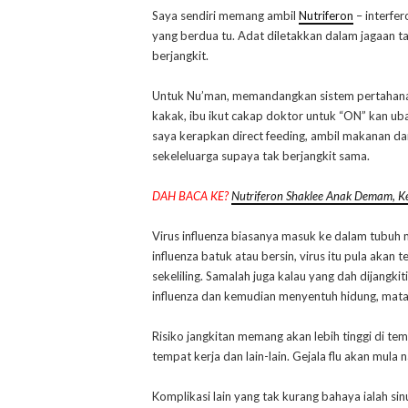
Saya sendiri memang ambil
Nutriferon
– interfe
yang berdua tu. Adat diletakkan dalam jagaan t
berjangkit.
Untuk Nu’man, memandangkan sistem pertahanan
kakak, ibu ikut cakap doktor untuk “ON” kan uba
saya kerapkan direct feeding, ambil makanan da
sekeleluarga supaya tak berjangkit sama.
DAH BACA KE?
Nutriferon Shaklee Anak Demam, K
Virus influenza biasanya masuk ke dalam tubuh m
influenza batuk atau bersin, virus itu pula akan
sekeliling. Samalah juga kalau yang dah dijangk
influenza dan kemudian menyentuh hidung, mata
Risiko jangkitan memang akan lebih tinggi di te
tempat kerja dan lain-lain. Gejala flu akan mula n
Komplikasi lain yang tak kurang bahaya ialah sin