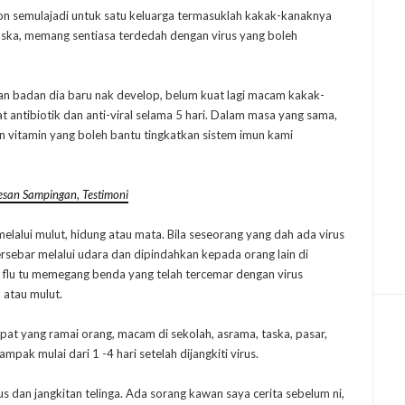
ron semulajadi untuk satu keluarga termasuklah kakak-kanaknya
aska, memang sentiasa terdedah dengan virus yang boleh
 badan dia baru nak develop, belum kuat lagi macam kakak-
t antibiotik dan anti-viral selama 5 hari. Dalam masa yang sama,
n vitamin yang boleh bantu tingkatkan sistem imun kami
esan Sampingan, Testimoni
elalui mulut, hidung atau mata. Bila seseorang yang dah ada virus
 tersebar melalui udara dan dipindahkan kepada orang lain di
iti flu tu memegang benda yang telah tercemar dengan virus
 atau mulut.
mpat yang ramai orang, macam di sekolah, asrama, taska, pasar,
ampak mulai dari 1 -4 hari setelah dijangkiti virus.
us dan jangkitan telinga. Ada sorang kawan saya cerita sebelum ni,