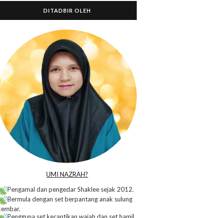
DITADBIR OLEH
o
UMI NAZRAH?
Pengamal dan pengedar Shaklee sejak 2012.
Bermula dengan set berpantang anak sulung
kembar.
Pengguna set kecantikan wajah dan set hamil