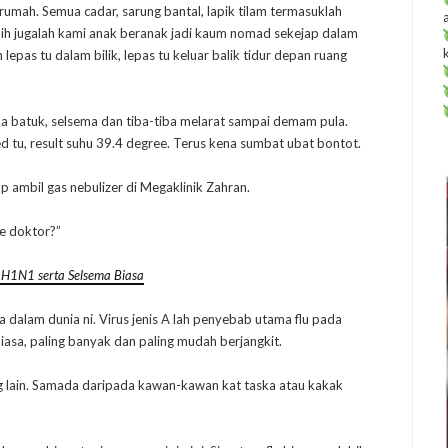
 rumah. Semua cadar, sarung bantal, lapik tilam termasuklah
bih jugalah kami anak beranak jadi kaum nomad sekejap dalam
 lepas tu dalam bilik, lepas tu keluar balik tidur depan ruang
 batuk, selsema dan tiba-tiba melarat sampai demam pula.
d tu, result suhu 39.4 degree. Terus kena sumbat ubat bontot.
 ambil gas nebulizer di Megaklinik Zahran.
ke doktor?”
 H1N1 serta Selsema Biasa
za dalam dunia ni. Virus jenis A lah penyebab utama flu pada
biasa, paling banyak dan paling mudah berjangkit.
g lain. Samada daripada kawan-kawan kat taska atau kakak