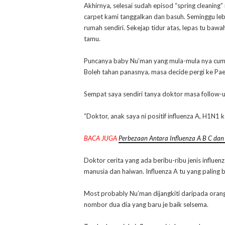
Akhirnya, selesai sudah episod “spring cleaning”
carpet kami tanggalkan dan basuh. Seminggu le
rumah sendiri. Sekejap tidur atas, lepas tu bawah
tamu.
Puncanya baby Nu’man yang mula-mula nya cuma
Boleh tahan panasnya, masa decide pergi ke Pae
Sempat saya sendiri tanya doktor masa follow-up
“Doktor, anak saya ni positif influenza A, H1N1 
BACA JUGA
Perbezaan Antara Influenza A B C dan
Doktor cerita yang ada beribu-ribu jenis influen
manusia dan haiwan. Influenza A tu yang paling 
Most probably Nu’man dijangkiti daripada oran
nombor dua dia yang baru je baik selsema.