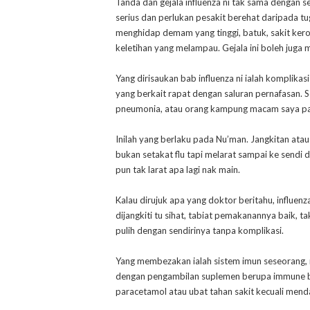
Tanda dan gejala influenza ni tak sama dengan s
serius dan perlukan pesakit berehat daripada tu
menghidap demam yang tinggi, batuk, sakit kero
keletihan yang melampau. Gejala ini boleh juga 
Yang dirisaukan bab influenza ni ialah komplikas
yang berkait rapat dengan saluran pernafasan. S
pneumonia, atau orang kampung macam saya pan
Inilah yang berlaku pada Nu’man. Jangkitan at
bukan setakat flu tapi melarat sampai ke sendi
pun tak larat apa lagi nak main.
Kalau dirujuk apa yang doktor beritahu, influen
dijangkiti tu sihat, tabiat pemakanannya baik,
pulih dengan sendirinya tanpa komplikasi.
Yang membezakan ialah sistem imun seseorang,
dengan pengambilan suplemen berupa immune bo
paracetamol atau ubat tahan sakit kecuali mend