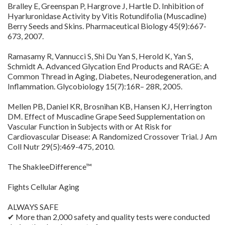
Bralley E, Greenspan P, Hargrove J, Hartle D. Inhibition of
Hyarluronidase Activity by Vitis Rotundifolia (Muscadine)
Berry Seeds and Skins. Pharmaceutical Biology 45(9):667-
673, 2007.
Ramasamy R, Vannucci S, Shi Du Yan S, Herold K, Yan S,
Schmidt A. Advanced Glycation End Products and RAGE: A
Common Thread in Aging, Diabetes, Neurodegeneration, and
Inflammation. Glycobiology 15(7):16R– 28R, 2005.
Mellen PB, Daniel KR, Brosnihan KB, Hansen KJ, Herrington
DM. Effect of Muscadine Grape Seed Supplementation on
Vascular Function in Subjects with or At Risk for
Cardiovascular Disease: A Randomized Crossover Trial. J Am
Coll Nutr 29(5):469-475, 2010.
The ShakleeDifference™
Fights Cellular Aging
ALWAYS SAFE
✔ More than 2,000 safety and quality tests were conducted