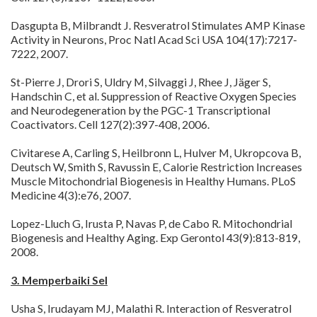
Dasgupta B, Milbrandt J. Resveratrol Stimulates AMP Kinase
Activity in Neurons, Proc Natl Acad Sci USA 104(17):7217-
7222, 2007.
St-Pierre J, Drori S, Uldry M, Silvaggi J, Rhee J, Jäger S,
Handschin C, et al. Suppression of Reactive Oxygen Species
and Neurodegeneration by the PGC-1 Transcriptional
Coactivators. Cell 127(2):397-408, 2006.
Civitarese A, Carling S, Heilbronn L, Hulver M, Ukropcova B,
Deutsch W, Smith S, Ravussin E, Calorie Restriction Increases
Muscle Mitochondrial Biogenesis in Healthy Humans. PLoS
Medicine 4(3):e76, 2007.
Lopez-Lluch G, Irusta P, Navas P, de Cabo R. Mitochondrial
Biogenesis and Healthy Aging. Exp Gerontol 43(9):813-819,
2008.
3. Memperbaiki Sel
Usha S, Irudayam MJ, Malathi R. Interaction of Resveratrol