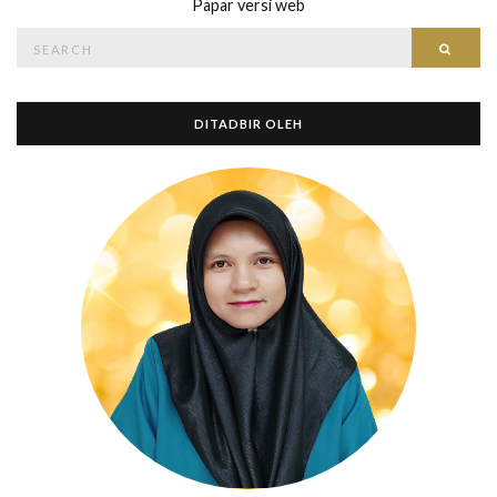
Papar versi web
Search
Searc
for:
DITADBIR OLEH