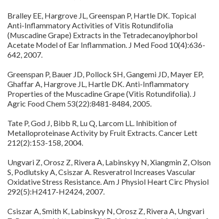
Bralley EE, Hargrove JL, Greenspan P, Hartle DK. Topical
Anti-Inflammatory Activities of Vitis Rotundifolia
(Muscadine Grape) Extracts in the Tetradecanoylphorbol
Acetate Model of Ear Inflammation. J Med Food 10(4):636-
642, 2007.
Greenspan P, Bauer JD, Pollock SH, Gangemi JD, Mayer EP,
Ghaffar A, Hargrove JL, Hartle DK. Anti-Inflammatory
Properties of the Muscadine Grape (Vitis Rotundifolia). J
Agric Food Chem 53(22):8481-8484, 2005.
Tate P, God J, Bibb R, Lu Q, Larcom LL. Inhibition of
Metalloproteinase Activity by Fruit Extracts. Cancer Lett
212(2):153-158, 2004.
Ungvari Z, Orosz Z, Rivera A, Labinskyy N, Xiangmin Z, Olson
S, Podlutsky A, Csiszar A. Resveratrol Increases Vascular
Oxidative Stress Resistance. Am J Physiol Heart Circ Physiol
292(5):H2417-H2424, 2007.
Csiszar A, Smith K, Labinskyy N, Orosz Z, Rivera A, Ungvari