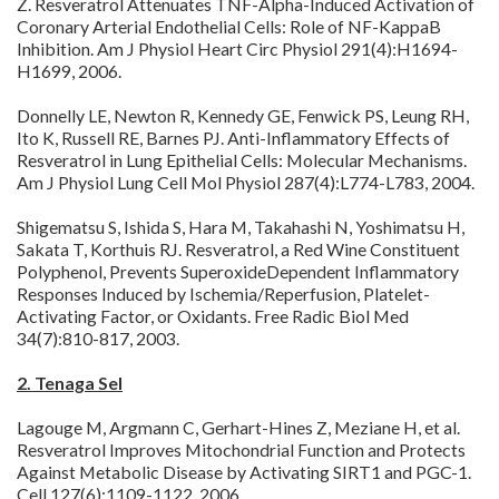
Z. Resveratrol Attenuates TNF-Alpha-Induced Activation of
Coronary Arterial Endothelial Cells: Role of NF-KappaB
Inhibition. Am J Physiol Heart Circ Physiol 291(4):H1694-
H1699, 2006.
Donnelly LE, Newton R, Kennedy GE, Fenwick PS, Leung RH,
Ito K, Russell RE, Barnes PJ. Anti-Inflammatory Effects of
Resveratrol in Lung Epithelial Cells: Molecular Mechanisms.
Am J Physiol Lung Cell Mol Physiol 287(4):L774-L783, 2004.
Shigematsu S, Ishida S, Hara M, Takahashi N, Yoshimatsu H,
Sakata T, Korthuis RJ. Resveratrol, a Red Wine Constituent
Polyphenol, Prevents SuperoxideDependent Inflammatory
Responses Induced by Ischemia/Reperfusion, Platelet-
Activating Factor, or Oxidants. Free Radic Biol Med
34(7):810-817, 2003.
2. Tenaga Sel
Lagouge M, Argmann C, Gerhart-Hines Z, Meziane H, et al.
Resveratrol Improves Mitochondrial Function and Protects
Against Metabolic Disease by Activating SIRT1 and PGC-1.
Cell 127(6):1109-1122, 2006.