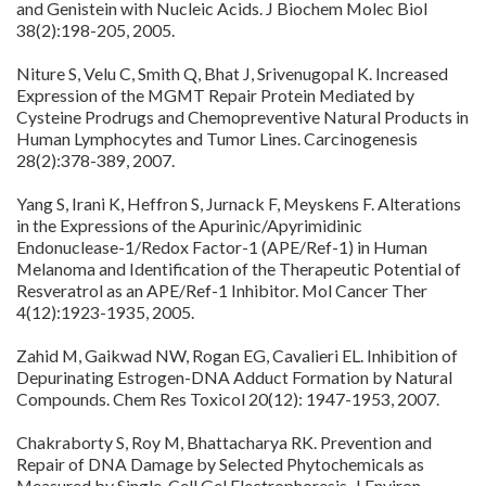
and Genistein with Nucleic Acids. J Biochem Molec Biol
38(2):198-205, 2005.
Niture S, Velu C, Smith Q, Bhat J, Srivenugopal K. Increased
Expression of the MGMT Repair Protein Mediated by
Cysteine Prodrugs and Chemopreventive Natural Products in
Human Lymphocytes and Tumor Lines. Carcinogenesis
28(2):378-389, 2007.
Yang S, Irani K, Heffron S, Jurnack F, Meyskens F. Alterations
in the Expressions of the Apurinic/Apyrimidinic
Endonuclease-1/Redox Factor-1 (APE/Ref-1) in Human
Melanoma and Identification of the Therapeutic Potential of
Resveratrol as an APE/Ref-1 Inhibitor. Mol Cancer Ther
4(12):1923-1935, 2005.
Zahid M, Gaikwad NW, Rogan EG, Cavalieri EL. Inhibition of
Depurinating Estrogen-DNA Adduct Formation by Natural
Compounds. Chem Res Toxicol 20(12): 1947-1953, 2007.
Chakraborty S, Roy M, Bhattacharya RK. Prevention and
Repair of DNA Damage by Selected Phytochemicals as
Measured by Single-Cell Gel Electrophoresis. J Environ