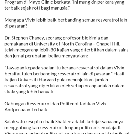
Program di Mayo Clinic berkata, ‘Ini mungkin perkara yang
terbaik sejak roti bagi manusia.”
Mengapa Vivix lebih baik berbanding semua resveratrol lain
di pasaran?
Dr. Stephen Chaney, seorang profesor biokimia dan
pemakanan di University of North Carolina – Chapel Hill,
telah mengarang lebih 80 kajian yang diterbitkan dalam sains
dan jurnal perubatan, beliau menyatakan:
“Jawapan kepada soalan itu kerana resveratrol dalam Vivix
bersifat tulen berbanding resveratrol lain di pasaran.” Hasil
kajian Universiti Harvard pula menunjukkan jumlah
resveratrol yang diperlukan oleh setiap orang adalah dalam
skala yang lebih banyak.
Gabungan Resveratrol dan Polifenol Jadikan Vivix
Antipenuaan Terbaik
Salah satu resepi terbaik Shaklee adalah kebijaksanaannya
menggabungkan resveratrol dengan polifenol semulajadi.
Vivix mengandungi polifenol yang kaya dengan asid elagik, ini