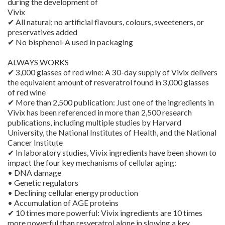
during the development of
Vivix
✔ All natural; no artificial flavours, colours, sweeteners, or
preservatives added
✔ No bisphenol-A used in packaging
ALWAYS WORKS
✔ 3,000 glasses of red wine: A 30-day supply of Vivix delivers
the equivalent amount of resveratrol found in 3,000 glasses
of red wine
✔ More than 2,500 publication: Just one of the ingredients in
Vivix has been referenced in more than 2,500 research
publications, including multiple studies by Harvard
University, the National Institutes of Health, and the National
Cancer Institute
✔ In laboratory studies, Vivix ingredients have been shown to
impact the four key mechanisms of cellular aging:
• DNA damage
• Genetic regulators
• Declining cellular energy production
• Accumulation of AGE proteins
✔ 10 times more powerful: Vivix ingredients are 10 times
more powerful than resveratrol alone in slowing a key