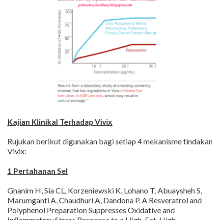
Kajian Klinikal Terhadap Vivix
Rujukan berikut digunakan bagi setiap 4 mekanisme tindakan
Vivix:
1 Pertahanan Sel
Ghanim H, Sia CL, Korzeniewski K, Lohano T, Abuaysheh S,
Marumganti A, Chaudhuri A, Dandona P. A Resveratrol and
Polyphenol Preparation Suppresses Oxidative and
Inflammatory Stress Response to a High-Fat, High-