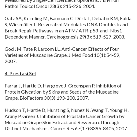
Pathol Toxicol Oncol 23(3): 215-226, 2004.
Gatz SA, Keimling M, Baumann C, Dörk T, Debatin KM, Fulda
S, Wiesmüller L. Resveratrol Modulates DNA Doublestrand
Break Repair Pathways in an ATM/ ATR-p53-and–Nbs1-
Dependent Manner. Carcinogenesis 29(3): 519-527, 2008.
God JM, Tate P, Larcom LL. Anti-Cancer Effects of Four
Varieties of Muscadine Grape. J Med Food 10(1):54-59,
2007.
4. Prestasi Sel
Farrar J, Hartle D, Hargrove J, Greenspan P. Inhibition of
Protein Glycation by Skins and Seeds of the Muscadine
Grape. BioFactors 30(3):193-200, 2007.
Hudson T, Hartle D, Hursting S, Nunez N, Wang T, Young H,
Arany P, Green J. Inhibition of Prostate Cancer Growth by
Muscadine Grape Skin Extract and Resveratrol through
Distinct Mechanisms. Cancer Res 67(17):8396-8405, 2007.