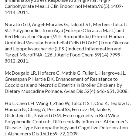
Carbohydrate Meal. J Clin Endocrinol Metab.96(5):1409-
1414, 2011.
Noratto GD, Angel-Morales G, Talcott ST, Mertens-Talcott
SU. Polyphenolics from Açaí (Euterpe Oleracea Mart.) and
Red Muscadine Grape (Vitis Rotundifolia) Protect Human
Umbilical Vascular Endothelial Cells (HUVEC) from Glucose-
and Lipopolysaccharide (LPS-)Induced Inflammation and
Target MicroRNA-126. J Agric Food Chem 59(14):7999-
8012, 2011.
McDougald LR, Hofacre C, Mathis G, Fuller L, Hargrove JL,
Greenspan P, Hartle DK. Enhancement of Resistance to
Coccidiosis and Necrotic Enteritis in Broiler Chickens by
Dietary Muscadine Pomace. Avian Dis 52(4):646-651, 2008.
Ho L, Chen LH, Wang J, Zhao W, Talcott ST, Ono K, Teplow D,
Humala N, Cheng A, Percival SS, Ferruzzi M, Janle E,
Dickstein DL, Pasinetti GM. Heterogeneity in Red Wine
Polyphenolic Contents Differentially Influences Alzheimer’s
Disease-Type Neuropathology and Cognitive Deterioration.
J Alzheimers Dis 16(1):59-72, 2009.