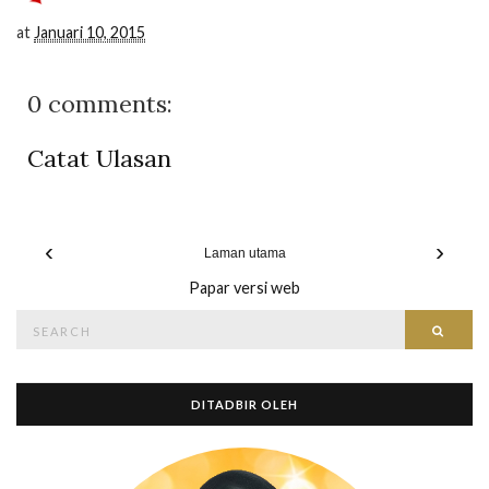
at
Januari 10, 2015
0 comments:
Catat Ulasan
‹
›
Laman utama
Papar versi web
Search
Searc
for:
DITADBIR OLEH