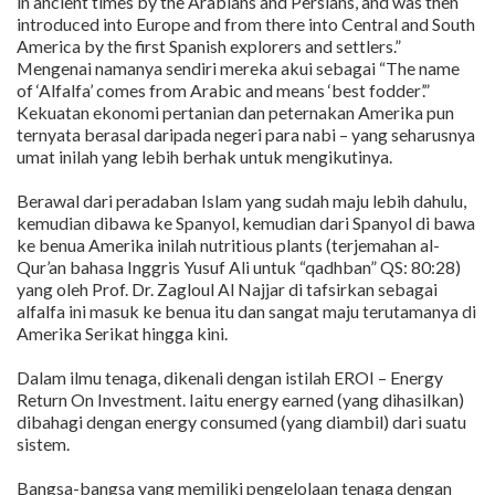
in ancient times by the Arabians and Persians, and was then
introduced into Europe and from there into Central and South
America by the first Spanish explorers and settlers.”
Mengenai namanya sendiri mereka akui sebagai “The name
of ‘Alfalfa’ comes from Arabic and means ‘best fodder’.”
Kekuatan ekonomi pertanian dan peternakan Amerika pun
ternyata berasal daripada negeri para nabi – yang seharusnya
umat inilah yang lebih berhak untuk mengikutinya.
Berawal dari peradaban Islam yang sudah maju lebih dahulu,
kemudian dibawa ke Spanyol, kemudian dari Spanyol di bawa
ke benua Amerika inilah nutritious plants (terjemahan al-
Qur’an bahasa Inggris Yusuf Ali untuk “qadhban” QS: 80:28)
yang oleh Prof. Dr. Zagloul Al Najjar di tafsirkan sebagai
alfalfa ini masuk ke benua itu dan sangat maju terutamanya di
Amerika Serikat hingga kini.
Dalam ilmu tenaga, dikenali dengan istilah EROI – Energy
Return On Investment. Iaitu energy earned (yang dihasilkan)
dibahagi dengan energy consumed (yang diambil) dari suatu
sistem.
Bangsa-bangsa yang memiliki pengelolaan tenaga dengan