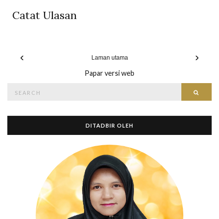
Catat Ulasan
‹
›
Laman utama
Papar versi web
Search
Searc
for:
DITADBIR OLEH