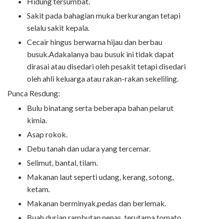
Hidung tersumbat.
Sakit pada bahagian muka berkurangan tetapi
selalu sakit kepala.
Cecair hingus berwarna hijau dan berbau
busuk.Adakalanya bau busuk ini tidak dapat
dirasai atau disedari oleh pesakit tetapi disedari
oleh ahli keluarga atau rakan-rakan sekeliling.
Punca Resdung:
Bulu binatang serta beberapa bahan pelarut
kimia.
Asap rokok.
Debu tanah dan udara yang tercemar.
Selimut, bantal, tilam.
Makanan laut seperti udang, kerang, sotong,
ketam.
Makanan berminyak,pedas dan berlemak.
Buah durian,rambutan,nenas, terutama tomato.