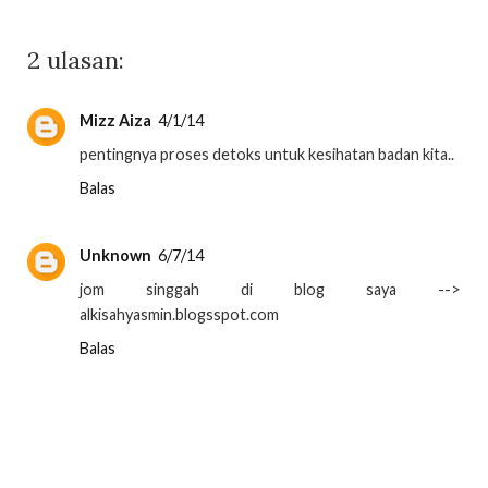
2 ulasan:
Mizz Aiza
4/1/14
pentingnya proses detoks untuk kesihatan badan kita..
Balas
Unknown
6/7/14
jom singgah di blog saya -->
alkisahyasmin.blogsspot.com
Balas