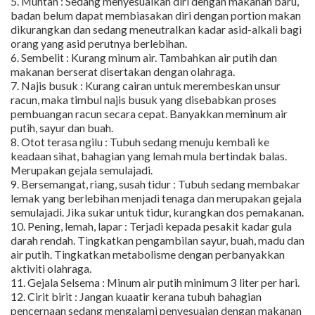
5. Muntah : Sedang menyesuaikan diri dengan makanan baru,
badan belum dapat membiasakan diri dengan portion makan
dikurangkan dan sedang meneutralkan kadar asid-alkali bagi
orang yang asid perutnya berlebihan.
6. Sembelit : Kurang minum air. Tambahkan air putih dan
makanan berserat disertakan dengan olahraga.
7. Najis busuk : Kurang cairan untuk merembeskan unsur
racun, maka timbul najis busuk yang disebabkan proses
pembuangan racun secara cepat. Banyakkan meminum air
putih, sayur dan buah.
8. Otot terasa ngilu : Tubuh sedang menuju kembali ke
keadaan sihat, bahagian yang lemah mula bertindak balas.
Merupakan gejala semulajadi.
9. Bersemangat, riang, susah tidur : Tubuh sedang membakar
lemak yang berlebihan menjadi tenaga dan merupakan gejala
semulajadi. Jika sukar untuk tidur, kurangkan dos pemakanan.
10. Pening, lemah, lapar : Terjadi kepada pesakit kadar gula
darah rendah. Tingkatkan pengambilan sayur, buah, madu dan
air putih. Tingkatkan metabolisme dengan perbanyakkan
aktiviti olahraga.
11. Gejala Selsema : Minum air putih minimum 3 liter per hari.
12. Cirit birit : Jangan kuaatir kerana tubuh bahagian
pencernaan sedang mengalami penyesuaian dengan makanan