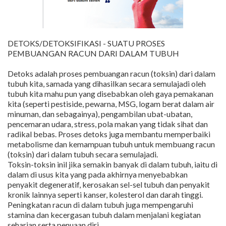
DETOKS/DETOKSIFIKASI - SUATU PROSES
PEMBUANGAN RACUN DARI DALAM TUBUH
Detoks adalah proses pembuangan racun (toksin) dari dalam
tubuh kita, samada yang dihasilkan secara semulajadi oleh
tubuh kita mahu pun yang disebabkan oleh gaya pemakanan
kita (seperti pestiside, pewarna, MSG, logam berat dalam air
minuman, dan sebagainya), pengambilan ubat-ubatan,
pencemaran udara, stress, pola makan yang tidak sihat dan
radikal bebas. Proses detoks juga membantu memperbaiki
metabolisme dan kemampuan tubuh untuk membuang racun
(toksin) dari dalam tubuh secara semulajadi.
Toksin-toksin inil jika semakin banyak di dalam tubuh, iaitu di
dalam di usus kita yang pada akhirnya menyebabkan
penyakit degeneratif, kerosakan sel-sel tubuh dan penyakit
kronik lainnya seperti kanser, kolesterol dan darah tinggi.
Peningkatan racun di dalam tubuh juga mempengaruhi
stamina dan kecergasan tubuh dalam menjalani kegiatan
seharian serta penuaan diri.