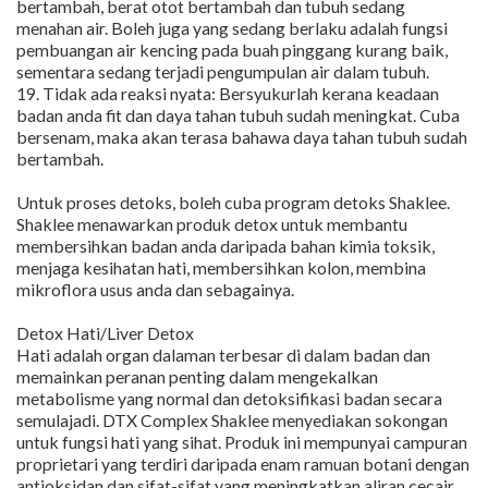
bertambah, berat otot bertambah dan tubuh sedang
menahan air. Boleh juga yang sedang berlaku adalah fungsi
pembuangan air kencing pada buah pinggang kurang baik,
sementara sedang terjadi pengumpulan air dalam tubuh.
19. Tidak ada reaksi nyata: Bersyukurlah kerana keadaan
badan anda fit dan daya tahan tubuh sudah meningkat. Cuba
bersenam, maka akan terasa bahawa daya tahan tubuh sudah
bertambah.
Untuk proses detoks, boleh cuba program detoks Shaklee.
Shaklee menawarkan produk detox untuk membantu
membersihkan badan anda daripada bahan kimia toksik,
menjaga kesihatan hati, membersihkan kolon, membina
mikroflora usus anda dan sebagainya.
Detox Hati/Liver Detox
Hati adalah organ dalaman terbesar di dalam badan dan
memainkan peranan penting dalam mengekalkan
metabolisme yang normal dan detoksifikasi badan secara
semulajadi. DTX Complex Shaklee menyediakan sokongan
untuk fungsi hati yang sihat. Produk ini mempunyai campuran
proprietari yang terdiri daripada enam ramuan botani dengan
antioksidan dan sifat-sifat yang meningkatkan aliran cecair