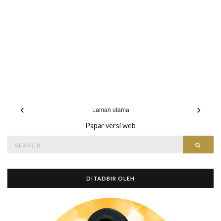
‹
›
Laman utama
Papar versi web
Search
Searc
for:
DITADBIR OLEH