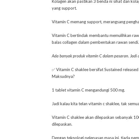
Kolagen akan pastikan 3 benda ni sihat dan kolag
yang support.
Vitamin C memang support, merangsang penghas
Vitamin C bertindak membantu memulihkan raw
balas collagen dalam pembentukan rawan sendi.
Ada banyak produk vitamin C dalam pasaran. Jadi 
✅ Vitamin C shaklee bersifat Sustained release
Maksudnya?
1 tablet vitamin C mengandungi 500 mg.
Jadi kalau kita telan vitamin c shaklee, tak se
Vitamin C shaklee akan dilepaskan sebanyak 100
dilepaskan.
Dengan teknologi pelepasan masa ini, tiada pem