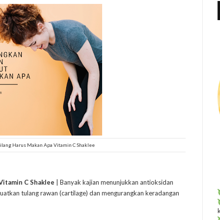
f
r
:
Hilang Harus Makan Apa Vitamin C Shaklee
Vitamin C Shaklee
| Banyak kajian menunjukkan antioksidan
uatkan tulang rawan (cartilage) dan mengurangkan keradangan