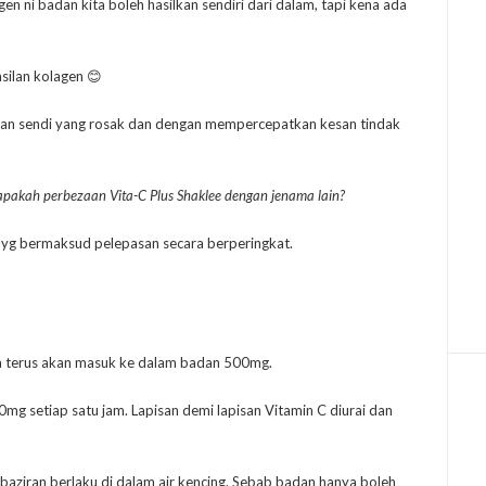
en ni badan kita boleh hasilkan sendiri dari dalam, tapi kena ada
ilan kolagen 😊
an sendi yang rosak dan dengan mempercepatkan kesan tindak
apakah perbezaan Vita-C Plus Shaklee dengan jenama lain?
d yg bermaksud pelepasan secara berperingkat.
mua terus akan masuk ke dalam badan 500mg.
mg setiap satu jam. Lapisan demi lapisan Vitamin C diurai dan
baziran berlaku di dalam air kencing. Sebab badan hanya boleh