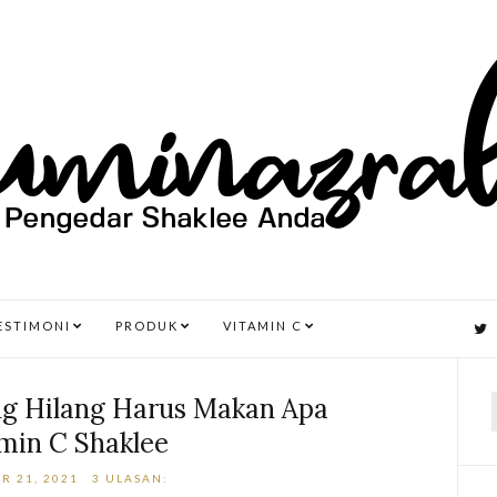
ESTIMONI
PRODUK
VITAMIN C
ng Hilang Harus Makan Apa
min C Shaklee
r
R 21, 2021
3 ULASAN: