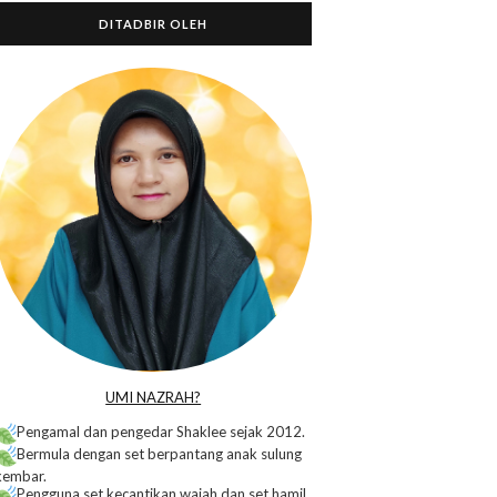
DITADBIR OLEH
o
UMI NAZRAH?
Pengamal dan pengedar Shaklee sejak 2012.
Bermula dengan set berpantang anak sulung
kembar.
Pengguna set kecantikan wajah dan set hamil