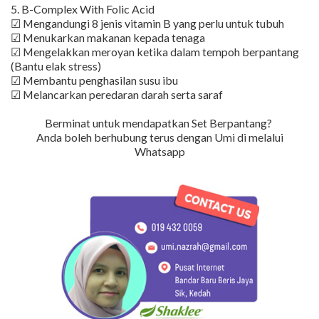
5. B-Complex With Folic Acid
☑ Mengandungi 8 jenis vitamin B yang perlu untuk tubuh
☑ Menukarkan makanan kepada tenaga
☑ Mengelakkan meroyan ketika dalam tempoh berpantang
(Bantu elak stress)
☑ Membantu penghasilan susu ibu
☑ Melancarkan peredaran darah serta saraf
Berminat untuk mendapatkan Set Berpantang?
Anda boleh berhubung terus dengan Umi di melalui
Whatsapp