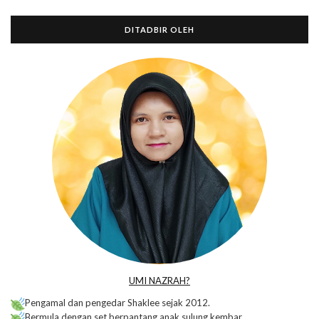
DITADBIR OLEH
UMI NAZRAH?
Pengamal dan pengedar Shaklee sejak 2012.
Bermula dengan set berpantang anak sulung kembar.