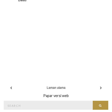
‹
›
Laman utama
Papar versi web
Search
Searc
for: