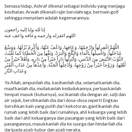
Semasa hidup, Ashraf dikenal sebagai individu yang menjaga
kesihatan. Arwah dikenali rajin berolahraga, bermain golf
sehingga menyelam adalah kegemarannya.
إنا لله وإنا إليه راجعون
اللهم اغفرله وارحمه وعافه واعف عنه
اللَّهُمَّ اغْفِرلَهاُ وَارْحَمْهُا، وَعَافِهِا، وَاعْفُ عَنْهُا، وَأَكْرِمْ نُزُلَهُا، وَوَسِّعْ
مُدْخَلَهاُ، وَاغْسِلْهاُ بِالْمَاءِ وَالثَّلْجِ وَالْبَرَدْ، وَنَقِّهاِ مِنَ الْخَطَايَا كَما نَقَّيْتَ
الثَّوْبُ الأَبْيَضَ مِنَ الدَّنَسِ، وَأَبْدِلْهاُ دَاراً خَيْراً مِنْ دَارِهِ، وَأَهْلاً خَيْراً مِنْ
أَهْلِهاِ، وَزَوْجاً خَيْراً مِنْ زَوْجِهِا، وَأَدْخِلْهاُ الْجَنَّةَ، وَأَعِذْهاُ مِنْ عَذَابِ الْقَبْرِ
وَعَذَابِ النَّارِ
Ya Allah, ampunilah dia, kasihanilah dia, selamatkanlah dia,
maafkanlah dia, muliakanlah kedudukannya, perluaskanlah
tempat masuk (kuburnya), sucikanlah dia dengan air, salji dan
air sejuk, bersihkanlah dia dari dosa-dosa seperti Engkau
bersihkan kain yang putih dari kekotoran, gantikanlah dia
rumah yang lebih baik dari rumahnya, ahli keluarga yang lebih
baik dari ahli keluarganya dan pasangan yang lebih baik dari
pasangannya, masukkanlah dia ke syurga dan hindarilah dia
daripada azab kubur dan azab neraka.