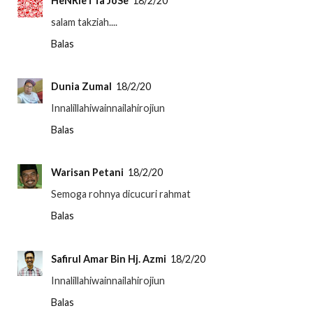
HeNRieTTa JoSe
18/2/20
salam takziah....
Balas
Dunia Zumal
18/2/20
Innalillahiwainnailahirojiun
Balas
Warisan Petani
18/2/20
Semoga rohnya dicucuri rahmat
Balas
Safirul Amar Bin Hj. Azmi
18/2/20
Innalillahiwainnailahirojiun
Balas