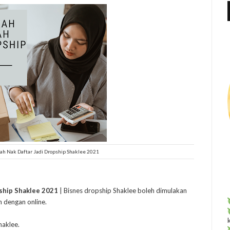
f
r
:
h Nak Daftar Jadi Dropship Shaklee 2021
ship Shaklee 2021
| Bisnes dropship Shaklee boleh dimulakan
 dengan online.
haklee.