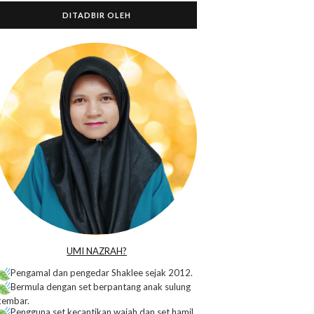
DITADBIR OLEH
o
UMI NAZRAH?
Pengamal dan pengedar Shaklee sejak 2012.
Bermula dengan set berpantang anak sulung
kembar.
Pengguna set kecantikan wajah dan set hamil