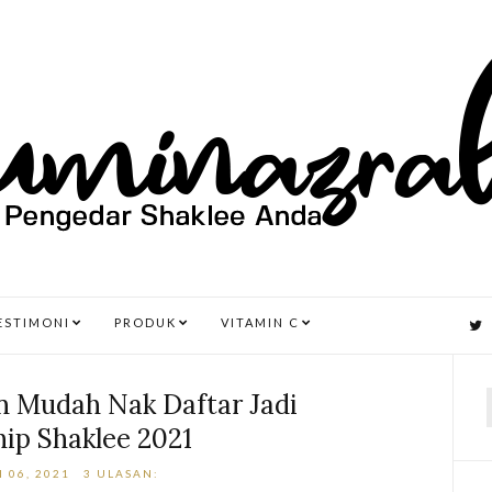
ESTIMONI
PRODUK
VITAMIN C
n Mudah Nak Daftar Jadi
ip Shaklee 2021
r
 06, 2021
3 ULASAN: