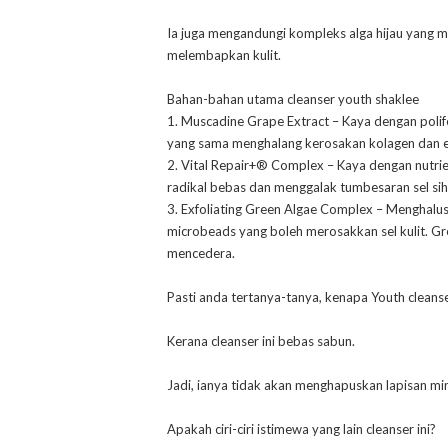
Ia juga mengandungi kompleks alga hijau yang me
melembapkan kulit.
Bahan-bahan utama cleanser youth shaklee
1. Muscadine Grape Extract – Kaya dengan poli
yang sama menghalang kerosakan kolagen dan e
2. Vital Repair+® Complex – Kaya dengan nutrie
radikal bebas dan menggalak tumbesaran sel sih
3. Exfoliating Green Algae Complex – Menghalus
microbeads yang boleh merosakkan sel kulit. 
mencedera.
Pasti anda tertanya-tanya, kenapa Youth cleanse
Kerana cleanser ini bebas sabun.
Jadi, ianya tidak akan menghapuskan lapisan miny
Apakah ciri-ciri istimewa yang lain cleanser ini?