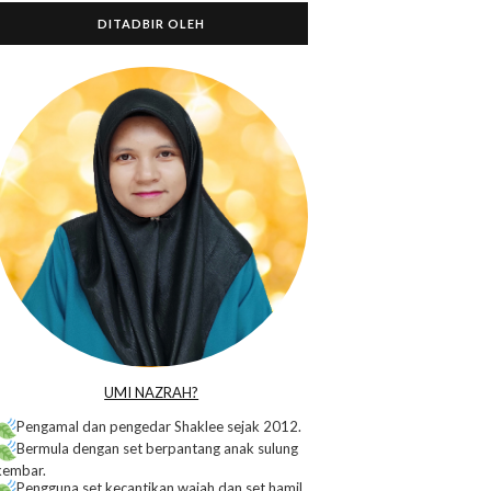
DITADBIR OLEH
o
UMI NAZRAH?
Pengamal dan pengedar Shaklee sejak 2012.
Bermula dengan set berpantang anak sulung
kembar.
Pengguna set kecantikan wajah dan set hamil