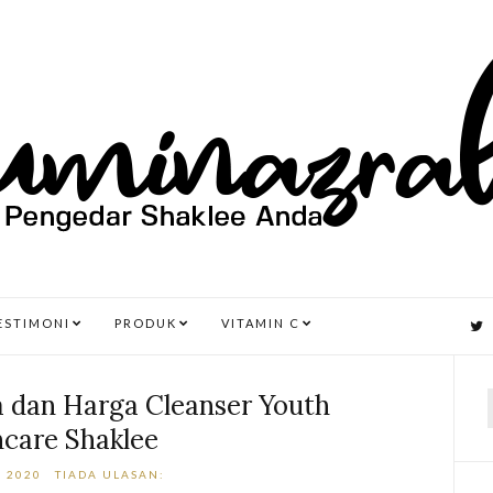
ESTIMONI
PRODUK
VITAMIN C
 dan Harga Cleanser Youth
ncare Shaklee
r
, 2020
TIADA ULASAN: