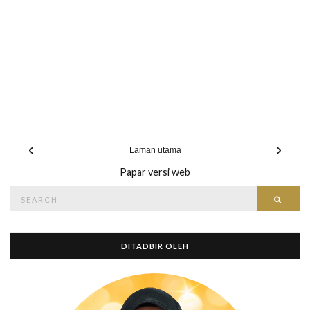
‹
›
Laman utama
Papar versi web
Search
Searc
for:
DITADBIR OLEH