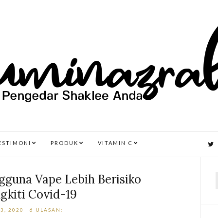
ESTIMONI
PRODUK
VITAMIN C
gguna Vape Lebih Berisiko
gkiti Covid-19
r
3, 2020
6 ULASAN: