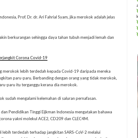
onesia, Prof. Dr. dr. Ari Fahrial Syam, jika merokok adalah jelas
akin berkurangan sehingga daya tahan tubuh menjadi lemah dan
erjangkit Corona Covid-19
ang merokok lebih terdedah kepada Covid-19 daripada mereka
ngkitan paru-paru. Berbanding dengan orang yang tidak merokok,
paru-paru itu terganggu kerana dia merokok.
k sudah mengalami kelemahan di saluran pernafasan.
i dan Pendidikan Tinggi Eijkman Indonesia mengatakan bahawa
us corona yakni molekul ACE2, CD209 dan CLEC4M.
 lebih terdedah terhadap jangkitan SARS-CoV-2 melalui