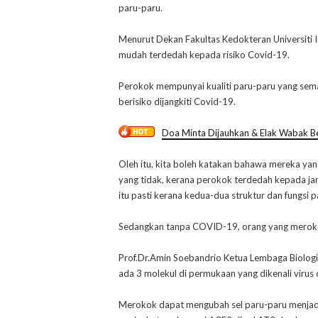
paru-paru.
Menurut Dekan Fakultas Kedokteran Universiti Ind
mudah terdedah kepada risiko Covid-19.
Perokok mempunyai kualiti paru-paru yang sem
berisiko dijangkiti Covid-19.
Doa Minta Dijauhkan & Elak Wabak B
Oleh itu, kita boleh katakan bahawa mereka y
yang tidak, kerana perokok terdedah kepada ja
itu pasti kerana kedua-dua struktur dan fungsi 
Sedangkan tanpa COVID-19, orang yang meroko
Prof.Dr.Amin Soebandrio Ketua Lembaga Biolog
ada 3 molekul di permukaan yang dikenali vir
Merokok dapat mengubah sel paru-paru menjadi