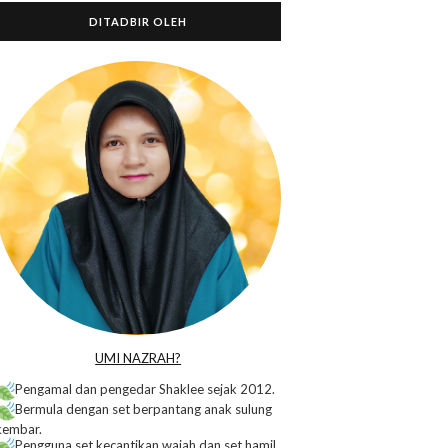
DITADBIR OLEH
o
UMI NAZRAH?
Pengamal dan pengedar Shaklee sejak 2012.
Bermula dengan set berpantang anak sulung
kembar.
Pengguna set kecantikan wajah dan set hamil