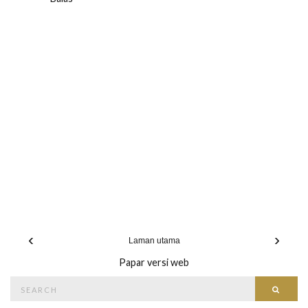
‹
›
Laman utama
Papar versi web
Search
Searc
for: