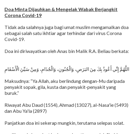
Doa Minta Dijauhkan & Mengelak Wabak Berjangkit
Corona Covid-19
Tidak ada salahnya juga bagi umat muslim mengamalkan doa
sebagai salah satu ikhtiar agar terhindar dari virus Corona
Covid-19.
Doa ini diriwayatkan oleh Anas bin Malik R.A. Beliau berkata:
اللَّهُمَّ إِنِّي أَعُوذُ بِكَ مِنَ البَرَصِ، وَالْجُنُونِ، وَالْجُذَامِ، وَمِنْ سَيِّئِ الْأَسْقَامِ
Maksudnya: “Ya Allah, aku berlindung dengan-Mu daripada
penyakit sopak, gila, kusta dan penyakit-penyakit yang
buruk.”
Riwayat Abu Daud (1554), Ahmad (13027), al-Nasa'ie (5493)
dan Abu Ya'la (2897)
Panjatkan doa ini sekerap mungkin, terutama selepas solat.