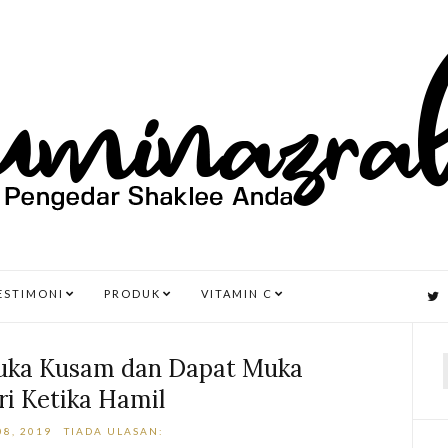
ESTIMONI
PRODUK
VITAMIN C
Muka Kusam dan Dapat Muka
ri Ketika Hamil
r
8, 2019
TIADA ULASAN: