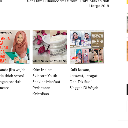
uk
Set Hamil Shaklee Testimoni, Cara Makan dan
Harga 2019
tanda jika wajah
Krim Malam
Kulit Kusam,
da tidak serasi
Skincare Youth
Jerawat, Jeragat
ngan produk
Shaklee Manfaat
Dah Tak Sudi
incare
Perbezaan
Singgah Di Wajah
Kelebihan