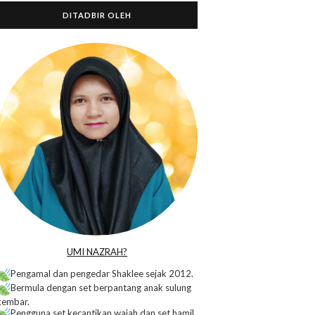
DITADBIR OLEH
o
UMI NAZRAH?
Pengamal dan pengedar Shaklee sejak 2012.
Bermula dengan set berpantang anak sulung
kembar.
Pengguna set kecantikan wajah dan set hamil