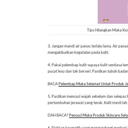
Tips Hilangkan Muka Ku
3. Jangan mandi air panas terlalu lama. Air pan
mengakibatkan kegatalan pada kulit.
4. Pakai pelembap kulit supaya kulit sentiasa 
pucat lesu dan tak berseri. Pastikan tubuh bada
BACA
Pelembap Muka Selamat Untuk Produk J
5. Pastikan mencuci wajah sebelum dan selepas
pertumbuhan jerawat yang teruk. Kulit mesti lah 
DAH BACA?
Pencuci Muka Produk Skincare Se
6. Elakkan kosmetik yang mengandungi merkuri 