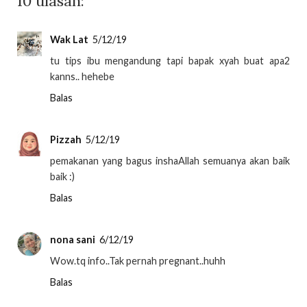
10 ulasan:
Wak Lat
5/12/19
tu tips ibu mengandung tapi bapak xyah buat apa2
kanns.. hehebe
Balas
Pizzah
5/12/19
pemakanan yang bagus inshaAllah semuanya akan baik
baik :)
Balas
nona sani
6/12/19
Wow.tq info..Tak pernah pregnant..huhh
Balas