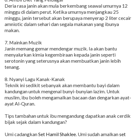
Deria rasa janin akan mula berkembang seawal umurnya 12
minggu di dalam perut. Ketika umurnya menjangkau 25
minggu, janin tersebut akan berupaya menyerap 2 liter cecair
amniotic dalam sehari dan segala makanan yang ibunya
makan.
7. Mainkan Muzik
Janin memang gemar mendengar muzik. Ia akan bantu
menyalurkan kimia kegembiraan kepada janin seperti
serotonin yang seterusnya akan membuatkan janin lebih
tenang.
8. Nyanyi Lagu Kanak-Kanak
Teknik ini sedikit sebanyak akan membantu bayi dalam
kandungan untuk mengenal bunyi-bunyian lazim. Untuk
muslim, ibu boleh mengamalkan bacaan dan dengarkan ayat-
ayat Al-Quran.
Tips tambahan untuk ibu mengandung dapatkan anak cerdik
bijak sejak dalam kandungan?
Umi cadangkan
Set Hamil Shaklee
. Umi sudah amalkan
set