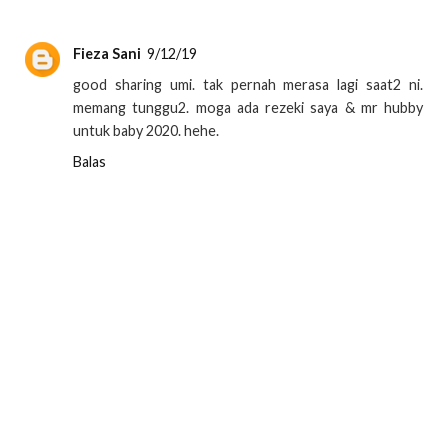
Fieza Sani
9/12/19
good sharing umi. tak pernah merasa lagi saat2 ni.
memang tunggu2. moga ada rezeki saya & mr hubby
untuk baby 2020. hehe.
Balas