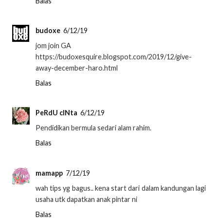
Balas
budoxe
6/12/19
jom join GA
https://budoxesquire.blogspot.com/2019/12/give-
away-december-haro.html
Balas
PeRdU cINta
6/12/19
Pendidikan bermula sedari alam rahim.
Balas
mamapp
7/12/19
wah tips yg bagus.. kena start dari dalam kandungan lagi
usaha utk dapatkan anak pintar ni
Balas