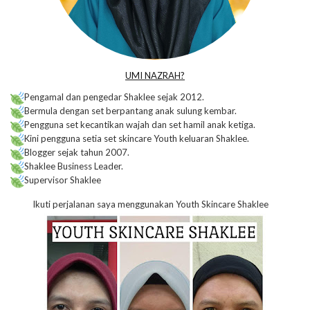
UMI NAZRAH?
Pengamal dan pengedar Shaklee sejak 2012.
Bermula dengan set berpantang anak sulung kembar.
Pengguna set kecantikan wajah dan set hamil anak ketiga.
Kini pengguna setia set skincare Youth keluaran Shaklee.
Blogger sejak tahun 2007.
Shaklee Business Leader.
Supervisor Shaklee
Ikuti perjalanan saya menggunakan Youth Skincare Shaklee