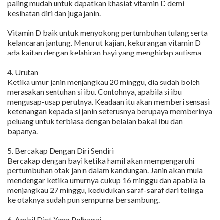
paling mudah untuk dapatkan khasiat vitamin D demi
kesihatan diri dan juga janin.
Vitamin D baik untuk menyokong pertumbuhan tulang serta
kelancaran jantung. Menurut kajian, kekurangan vitamin D
ada kaitan dengan kelahiran bayi yang menghidap autisma.
4. Urutan
Ketika umur janin menjangkau 20 minggu, dia sudah boleh
merasakan sentuhan si ibu. Contohnya, apabila si ibu
mengusap-usap perutnya. Keadaan itu akan memberi sensasi
ketenangan kepada si janin seterusnya berupaya memberinya
peluang untuk terbiasa dengan belaian bakal ibu dan
bapanya.
5. Bercakap Dengan Diri Sendiri
Bercakap dengan bayi ketika hamil akan mempengaruhi
pertumbuhan otak janin dalam kandungan. Janin akan mula
mendengar ketika umurnya cukup 16 minggu dan apabila ia
menjangkau 27 minggu, kedudukan saraf-saraf dari telinga
ke otaknya sudah pun sempurna bersambung.
6. Ambil Diet Yang Pelbagai