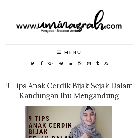
MENU
9 Tips Anak Cerdik Bijak Sejak Dalam
Kandungan Ibu Mengandung