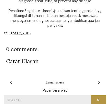
diagnose, treat, cure, or prevent any disease.
Penafian: Segala testimoni /penulisan tentang produk yg
dikongsi di laman ini bukan bertujuan utk merawat,
mencegah, mendiagnose atau menyembuhkan apa jua
penyakit.
at
Ogos 02, 2018
0 comments:
Catat Ulasan
‹
›
Laman utama
Papar versi web
Search
Searc
for: