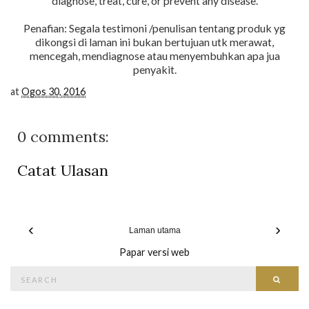
diagnose, treat, cure, or prevent any disease.
Penafian: Segala testimoni /penulisan tentang produk yg
dikongsi di laman ini bukan bertujuan utk merawat,
mencegah, mendiagnose atau menyembuhkan apa jua
penyakit.
at
Ogos 30, 2016
0 comments:
Catat Ulasan
‹
›
Laman utama
Papar versi web
Search
Searc
for: