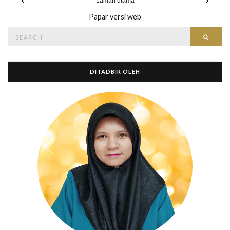
Laman utama
Papar versi web
Search
Searc
for:
DITADBIR OLEH