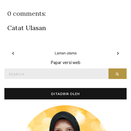
0 comments:
Catat Ulasan
‹
›
Laman utama
Papar versi web
Search
Searc
for:
DITADBIR OLEH