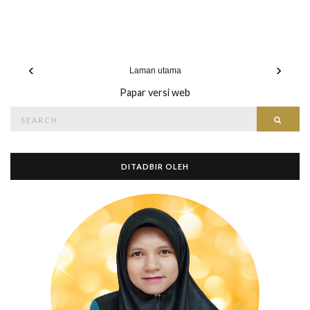
‹
›
Laman utama
Papar versi web
Search
Searc
for:
DITADBIR OLEH