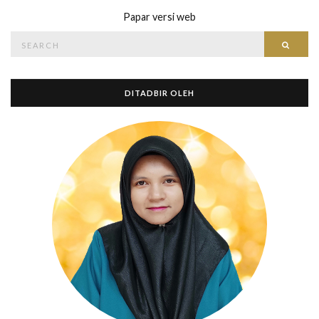
Papar versi web
Search
Searc
for:
DITADBIR OLEH