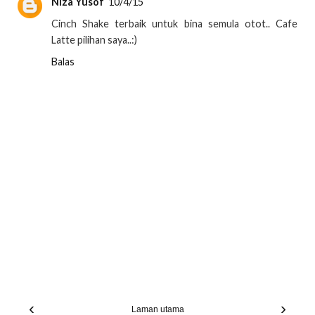
Niza Yusof
10/4/15
Cinch Shake terbaik untuk bina semula otot.. Cafe
Latte pilihan saya..:)
Balas
‹
›
Laman utama