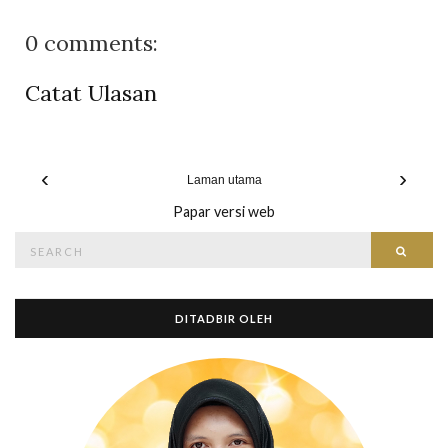
0 comments:
Catat Ulasan
‹
›
Laman utama
Papar versi web
Search
Searc
for:
DITADBIR OLEH