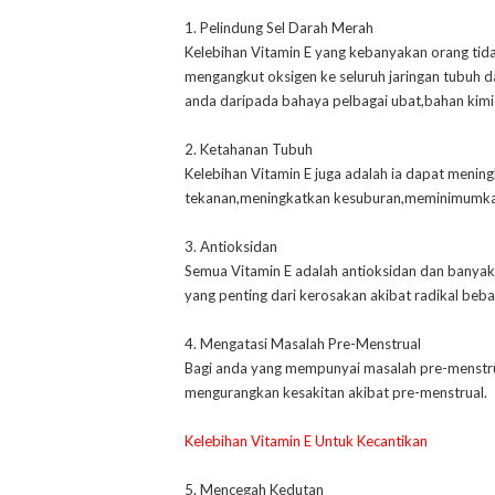
1. Pelindung Sel Darah Merah
Kelebihan Vitamin E yang kebanyakan orang tida
mengangkut oksigen ke seluruh jaringan tubuh d
anda daripada bahaya pelbagai ubat,bahan kim
2. Ketahanan Tubuh
Kelebihan Vitamin E juga adalah ia dapat meni
tekanan,meningkatkan kesuburan,meminimumkan r
3. Antioksidan
Semua Vitamin E adalah antioksidan dan banyak 
yang penting dari kerosakan akibat radikal beba
4. Mengatasi Masalah Pre-Menstrual
Bagi anda yang mempunyai masalah pre-menstru
mengurangkan kesakitan akibat pre-menstrual.
Kelebihan Vitamin E Untuk Kecantikan
5. Mencegah Kedutan