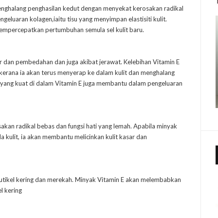
menghalang penghasilan kedut dengan menyekat kerosakan radikal
luaran kolagen,iaitu tisu yang menyimpan elastisiti kulit.
empercepatkan pertumbuhan semula sel kulit baru.
ecur dan pembedahan dan juga akibat jerawat. Kelebihan Vitamin E
kerana ia akan terus menyerap ke dalam kulit dan menghalang
a yang kuat di dalam Vitamin E juga membantu dalam pengeluaran
akan radikal bebas dan fungsi hati yang lemah. Apabila minyak
 kulit, ia akan membantu melicinkan kulit kasar dan
kutikel kering dan merekah. Minyak Vitamin E akan melembabkan
l kering