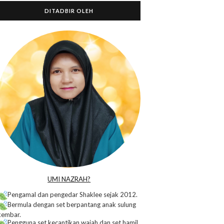
DITADBIR OLEH
o
UMI NAZRAH?
Pengamal dan pengedar Shaklee sejak 2012.
Bermula dengan set berpantang anak sulung
kembar.
Pengguna set kecantikan wajah dan set hamil