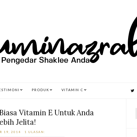
ESTIMONI
PRODUK
VITAMIN C
 Biasa Vitamin E Untuk Anda
ebih Jelita!
r
R 19, 2014
1 ULASAN: