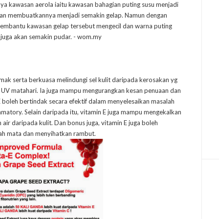
nya kawasan aerola iaitu kawasan bahagian puting susu menjadi
 akan membuatkannya menjadi semakin gelap. Namun dengan
membantu kawasan gelap tersebut mengecil dan warna puting
k juga akan semakin pudar. - wom.my
mak serta berkuasa melindungi sel kulit daripada kerosakan yg
n UV matahari. Ia juga mampu mengurangkan kesan penuaan dan
 E boleh bertindak secara efektif dalam menyelesaikan masalah
lammatory. Selain daripada itu, vitamin E juga mampu mengekalkan
ir daripada kulit. Dan bonus juga, vitamin E juga boleh
awah mata dan menyihatkan rambut.