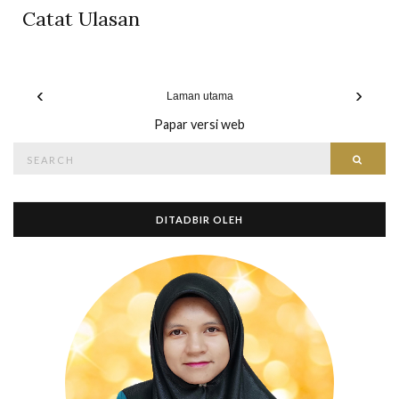
Catat Ulasan
‹
›
Laman utama
Papar versi web
Search
Searc
for:
DITADBIR OLEH