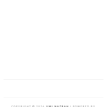
COPYRIGHT ©
2026
UMI NAZRAH
| POWERED BY