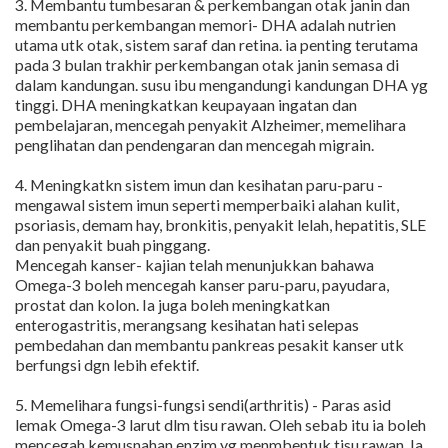
3. Membantu tumbesaran & perkembangan otak janin dan
membantu perkembangan memori- DHA adalah nutrien
utama utk otak, sistem saraf dan retina. ia penting terutama
pada 3 bulan trakhir perkembangan otak janin semasa di
dalam kandungan. susu ibu mengandungi kandungan DHA yg
tinggi. DHA meningkatkan keupayaan ingatan dan
pembelajaran, mencegah penyakit Alzheimer, memelihara
penglihatan dan pendengaran dan mencegah migrain.
4. Meningkatkn sistem imun dan kesihatan paru-paru -
mengawal sistem imun seperti memperbaiki alahan kulit,
psoriasis, demam hay, bronkitis, penyakit lelah, hepatitis, SLE
dan penyakit buah pinggang.
Mencegah kanser- kajian telah menunjukkan bahawa
Omega-3 boleh mencegah kanser paru-paru, payudara,
prostat dan kolon. Ia juga boleh meningkatkan
enterogastritis, merangsang kesihatan hati selepas
pembedahan dan membantu pankreas pesakit kanser utk
berfungsi dgn lebih efektif.
5. Memelihara fungsi-fungsi sendi(arthritis) - Paras asid
lemak Omega-3 larut dlm tisu rawan. Oleh sebab itu ia boleh
mencegah kemusnahan enzim yg menmbentuk tisu rawan. Ia