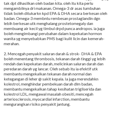
tak dpt dihasilkan oleh badan kita. oleh itu kita perlu
mengambilnya dri makanan. Omega-3 dr asas tumbuhan
tidak boleh ditukarkn kpd EPA & DHA secara berkesan oleh
badan. Omega-3 membntu rembesan prostaglandin dgn
lebih berkesan utk menghalang prostetomegaly dan
membuang air kecil yg timbul drpd punca andropos. ia juga
boleh mengimbangi perubahan dalam kepekatan hormon
wanita yg menyebabkan PMS bagi kulit licin dan kemerah-
merahan.
2. Mencegah penyakit saluran darah & strok- DHA & EPA
boleh menentang thrombosis, tekanan darah tinggi yg lebih
rendah dan kepekatan darah, melicinkan saluran darah dan
peredaran darah yg lancar. Oleh sebab itu ia efektif utk
membantu mengekalkan tekanan darah normal dan
ketegangan di leher @ sakit kepala. Ia juga merendahkn
kolestrol, menghindar pembekuan darah dlm badan,
membantu mengekalkan tahap kesihatan trigliserida dan
kolestrol LDL, mengawal masalah obesiti, mencegah
arteriosclerosis, myocardial infarction, membantu
mengurangkan risiko penyakit jantung.