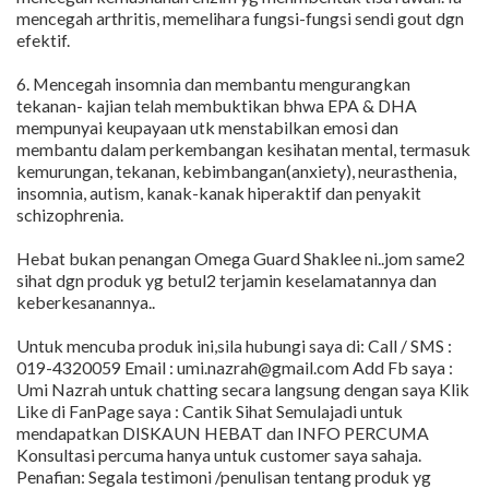
mencegah arthritis, memelihara fungsi-fungsi sendi gout dgn
efektif.
6. Mencegah insomnia dan membantu mengurangkan
tekanan- kajian telah membuktikan bhwa EPA & DHA
mempunyai keupayaan utk menstabilkan emosi dan
membantu dalam perkembangan kesihatan mental, termasuk
kemurungan, tekanan, kebimbangan(anxiety), neurasthenia,
insomnia, autism, kanak-kanak hiperaktif dan penyakit
schizophrenia.
Hebat bukan penangan Omega Guard Shaklee ni..jom same2
sihat dgn produk yg betul2 terjamin keselamatannya dan
keberkesanannya..
Untuk mencuba produk ini,sila hubungi saya di: Call / SMS :
019-4320059 Email : umi.nazrah@gmail.com Add Fb saya :
Umi Nazrah untuk chatting secara langsung dengan saya Klik
Like di FanPage saya : Cantik Sihat Semulajadi untuk
mendapatkan DISKAUN HEBAT dan INFO PERCUMA
Konsultasi percuma hanya untuk customer saya sahaja.
Penafian: Segala testimoni /penulisan tentang produk yg