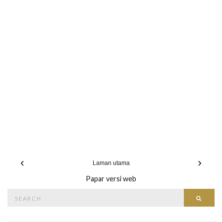
‹
›
Laman utama
Papar versi web
Search
Searc
for: