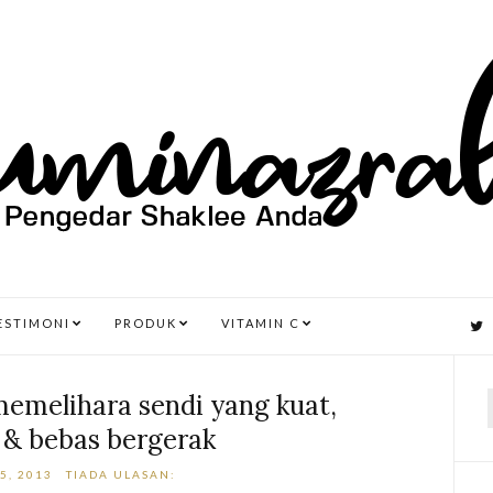
ESTIMONI
PRODUK
VITAMIN C
emelihara sendi yang kuat,
l & bebas bergerak
r
5, 2013
TIADA ULASAN: