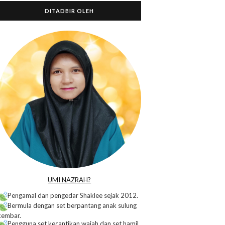
DITADBIR OLEH
o
UMI NAZRAH?
Pengamal dan pengedar Shaklee sejak 2012.
Bermula dengan set berpantang anak sulung
kembar.
Pengguna set kecantikan wajah dan set hamil