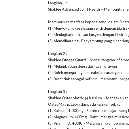
Langkah 1 :
Shaklee Advanced Joint Health ~ Membantu men
Memberikan manfaat kepada sendi dalam 3 cara
(1) Menyokong keselesaan sendi dengan Ekstrak
(2) Meningkatkan kesan kusyen dengan Ekstrak 
(3) Memelihara tisu Penyambung yang sihat den
Langkah 2 :
Shaklee Omega Guard ~ Mengurangkan inflamas
(1) Melambatkan degradasi tulang rawan
(2) Boleh mengurangkan reaksi keradangan dala
(3) Bertindak sebagai pelincir – membantu berger
Langkah 3 :
Shaklee OsteoMatrix @ Kalsium ~ Mengekalkan S
OsteoMatrix Lebih daripada kalsium sebab
(1) Kalsium, 1,000mg - Sumber semulajadi yang
(2) Magnesium, 400mg - Bantu mengasimilasika
(3) Vitamin D, 400IU - Merangsangkan penyera