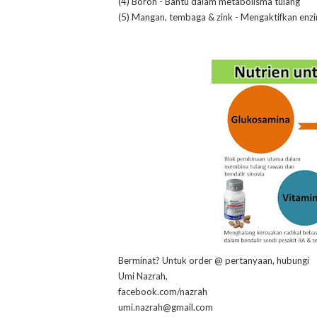
(4) Boron - Bantu dalam metabolisma tulang
(5) Mangan, tembaga & zink - Mengaktifkan en
Berminat? Untuk order @ pertanyaan, hubungi
Umi Nazrah,
facebook.com/nazrah
umi.nazrah@gmail.com