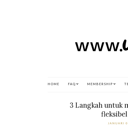
HOME
FAQ
MEMBERSHIP
T
3 Langkah untuk m
fleksibe
JANUARI 0