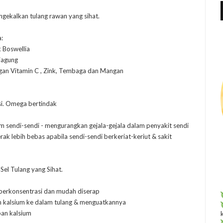
f
gekalkan tulang rawan yang sihat.
r
:
:
 Boswellia
jagung
gan Vitamin C , Zink, Tembaga dan Mangan
i. Omega bertindak
m sendi-sendi - mengurangkan gejala-gejala dalam penyakit sendi
ak lebih bebas apabila sendi-sendi berkeriat-keriut & sakit
el Tulang yang Sihat.
 berkonsentrasi dan mudah diserap
n kalsium ke dalam tulang & menguatkannya
pan kalsium