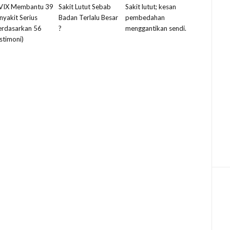
VIX Membantu 39
Sakit Lutut Sebab
Sakit lutut; kesan
nyakit Serius
Badan Terlalu Besar
pembedahan
erdasarkan 56
?
menggantikan sendi.
stimoni)