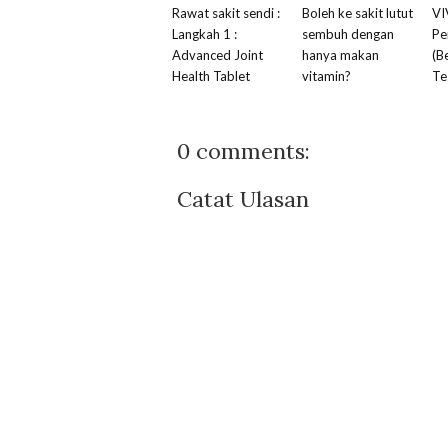
Rawat sakit sendi :
Boleh ke sakit lutut
VI
Langkah 1 :
sembuh dengan
Pe
Advanced Joint
hanya makan
(B
Health Tablet
vitamin?
Te
0 comments:
Catat Ulasan