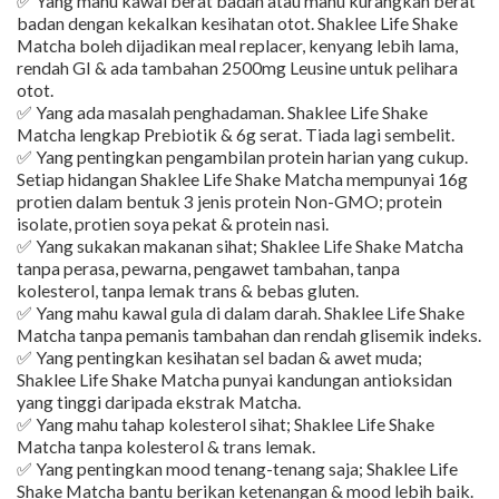
✅ Yang mahu kawal berat badan atau mahu kurangkan berat
badan dengan kekalkan kesihatan otot. Shaklee Life Shake
Matcha boleh dijadikan meal replacer, kenyang lebih lama,
rendah GI & ada tambahan 2500mg Leusine untuk pelihara
otot.
✅ Yang ada masalah penghadaman. Shaklee Life Shake
Matcha lengkap Prebiotik & 6g serat. Tiada lagi sembelit.
✅ Yang pentingkan pengambilan protein harian yang cukup.
Setiap hidangan Shaklee Life Shake Matcha mempunyai 16g
protien dalam bentuk 3 jenis protein Non-GMO; protein
isolate, protien soya pekat & protein nasi.
✅ Yang sukakan makanan sihat; Shaklee Life Shake Matcha
tanpa perasa, pewarna, pengawet tambahan, tanpa
kolesterol, tanpa lemak trans & bebas gluten.
✅ Yang mahu kawal gula di dalam darah. Shaklee Life Shake
Matcha tanpa pemanis tambahan dan rendah glisemik indeks.
✅ Yang pentingkan kesihatan sel badan & awet muda;
Shaklee Life Shake Matcha punyai kandungan antioksidan
yang tinggi daripada ekstrak Matcha.
✅ Yang mahu tahap kolesterol sihat; Shaklee Life Shake
Matcha tanpa kolesterol & trans lemak.
✅ Yang pentingkan mood tenang-tenang saja; Shaklee Life
Shake Matcha bantu berikan ketenangan & mood lebih baik.