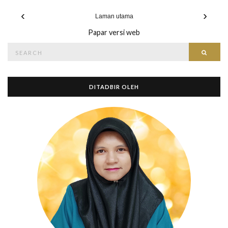
‹
›
Laman utama
Papar versi web
Search
Searc
for:
DITADBIR OLEH