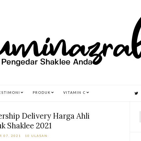
ESTIMONI
PRODUK
VITAMIN C
rship Delivery Harga Ahli
k Shaklee 2021
r
 07, 2021
10 ULASAN: