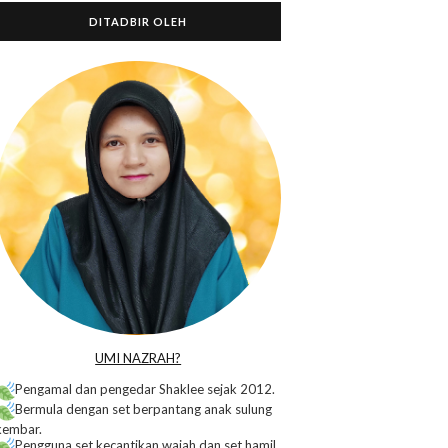
DITADBIR OLEH
o
UMI NAZRAH?
Pengamal dan pengedar Shaklee sejak 2012.
Bermula dengan set berpantang anak sulung
kembar.
Pengguna set kecantikan wajah dan set hamil