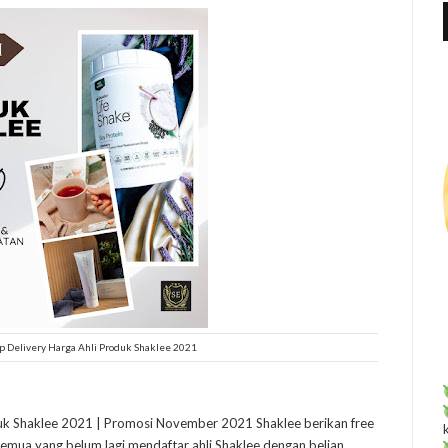
f
r
:
 Delivery Harga Ahli Produk Shaklee 2021
uk Shaklee 2021 | Promosi November 2021 Shaklee berikan free
emua yang belum lagi mendaftar ahli Shaklee dengan belian