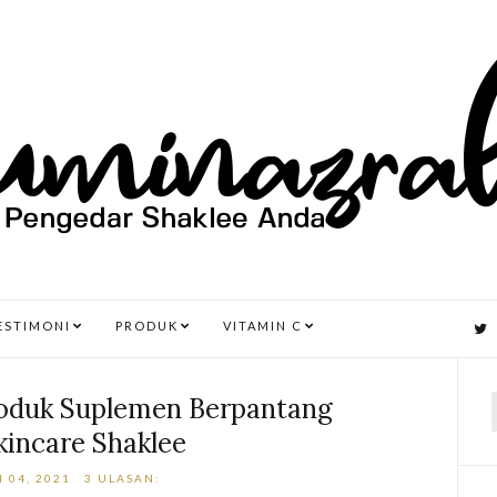
ESTIMONI
PRODUK
VITAMIN C
oduk Suplemen Berpantang
kincare Shaklee
r
 04, 2021
3 ULASAN: