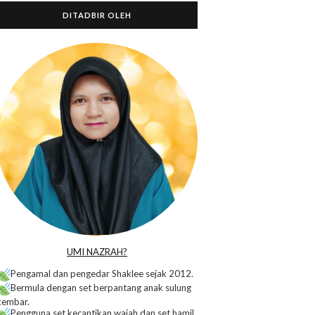
DITADBIR OLEH
o
UMI NAZRAH?
Pengamal dan pengedar Shaklee sejak 2012.
Bermula dengan set berpantang anak sulung
kembar.
Pengguna set kecantikan wajah dan set hamil