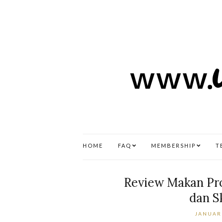
HOME
FAQ
MEMBERSHIP
T
Review Makan Pr
dan S
JANUARI