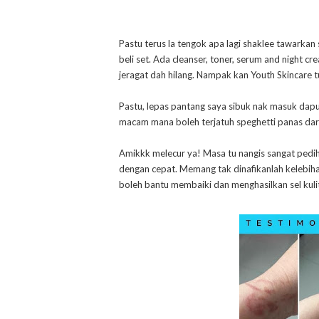
Pastu terus la tengok apa lagi shaklee tawarkan
beli set. Ada cleanser, toner, serum and night c
jeragat dah hilang. Nampak kan Youth Skincare 
Pastu, lepas pantang saya sibuk nak masuk dapur
macam mana boleh terjatuh speghetti panas dari 
Amikkk melecur ya! Masa tu nangis sangat pedih s
dengan cepat. Memang tak dinafikanlah kelebiha
boleh bantu membaiki dan menghasilkan sel kulit