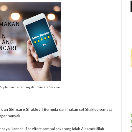
f
r
:
Suplemen Berpantang dan Skincare Shaklee
dan Skincare Shaklee
| Bermula dari makan set Shaklee semasa
ngat banyak.
aya Hannah. 1st effect sampai sekarang ialah Alhamdulillah