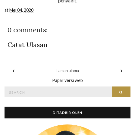
penyakit.
at
Mei 04, 2020
0 comments:
Catat Ulasan
‹
›
Laman utama
Papar versi web
Search
Searc
for:
DITADBIR OLEH