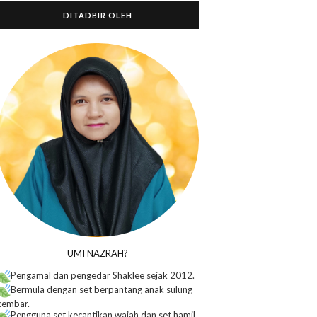
DITADBIR OLEH
o
UMI NAZRAH?
Pengamal dan pengedar Shaklee sejak 2012.
Bermula dengan set berpantang anak sulung
kembar.
Pengguna set kecantikan wajah dan set hamil