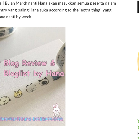
f
na | Bulan March nanti Hana akan masukkan semua peserta dalam
entry yang paling Hana suka according to the *extra thing* yang
r
ana nanti by week.
: