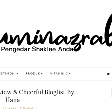
ESTIMONI
PRODUK
VITAMIN C
iew & Cheerful Bloglist By
Hana
r
I 10, 2020
9 ULASAN: