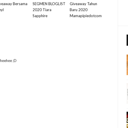
veaway Bersama
SEGMEN BLOGLIST
Giveaway Tahun
eyl
2020 Tiara
Baru 2020
Sapphire
Mamapipiedotcom
 heehee ;D