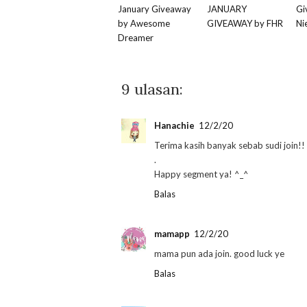
January Giveaway
JANUARY
Gi
by Awesome
GIVEAWAY by FHR
Ni
Dreamer
9 ulasan:
Hanachie
12/2/20
Terima kasih banyak sebab sudi join!!
.
Happy segment ya! ^_^
Balas
mamapp
12/2/20
mama pun ada join. good luck ye
Balas