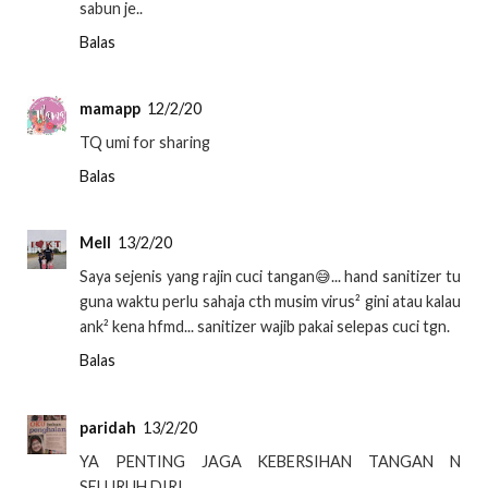
sabun je..
Balas
mamapp
12/2/20
TQ umi for sharing
Balas
Mell
13/2/20
Saya sejenis yang rajin cuci tangan😅... hand sanitizer tu
guna waktu perlu sahaja cth musim virus² gini atau kalau
ank² kena hfmd... sanitizer wajib pakai selepas cuci tgn.
Balas
paridah
13/2/20
YA PENTING JAGA KEBERSIHAN TANGAN N
SELURUH DIRI