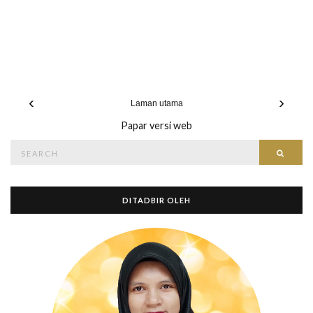
‹
›
Laman utama
Papar versi web
Search
Searc
for:
DITADBIR OLEH