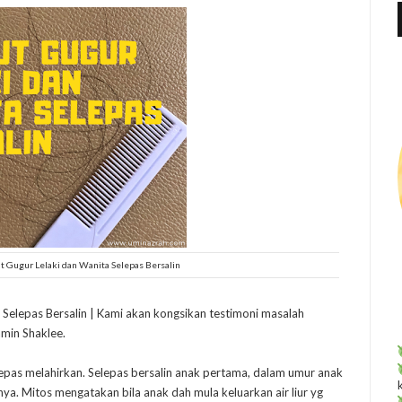
f
r
:
 Gugur Lelaki dan Wanita Selepas Bersalin
Selepas Bersalin | Kami akan kongsikan testimoni masalah
min Shaklee.
epas melahirkan. Selepas bersalin anak pertama, dalam umur anak
ya. Mitos mengatakan bila anak dah mula keluarkan air liur yg