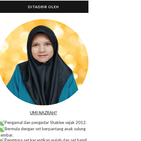
DITADBIR OLEH
o
UMI NAZRAH?
Pengamal dan pengedar Shaklee sejak 2012.
Bermula dengan set berpantang anak sulung
kembar.
Pengguna set kecantikan wajah dan set hamil