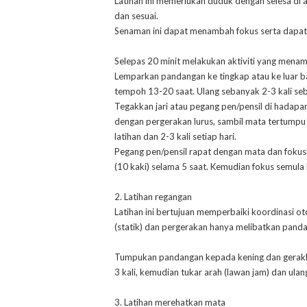
Latihan ini memerlukan duduk dengan selesa di
dan sesuai.
Senaman ini dapat menambah fokus serta dapa
Selepas 20 minit melakukan aktiviti yang menamb
Lemparkan pandangan ke tingkap atau ke luar b
tempoh 13-20 saat. Ulang sebanyak 2-3 kali se
Tegakkan jari atau pegang pen/pensil di hadap
dengan pergerakan lurus, sambil mata tertumpu k
latihan dan 2-3 kali setiap hari.
Pegang pen/pensil rapat dengan mata dan fokus
(10 kaki) selama 5 saat. Kemudian fokus semula 
2. Latihan regangan
Latihan ini bertujuan memperbaiki koordinasi o
(statik) dan pergerakan hanya melibatkan panda
Tumpukan pandangan kepada kening dan gerakka
3 kali, kemudian tukar arah (lawan jam) dan ulan
3. Latihan merehatkan mata