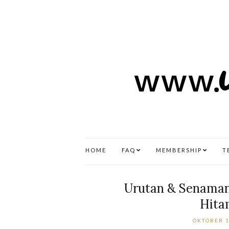
HOME
FAQ
MEMBERSHIP
T
Urutan & Senaman
Hita
OKTOBER 1