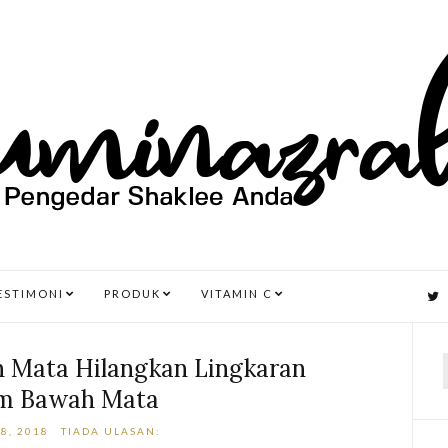
ESTIMONI
PRODUK
VITAMIN C
 Mata Hilangkan Lingkaran
m Bawah Mata
r
8, 2018
TIADA ULASAN: