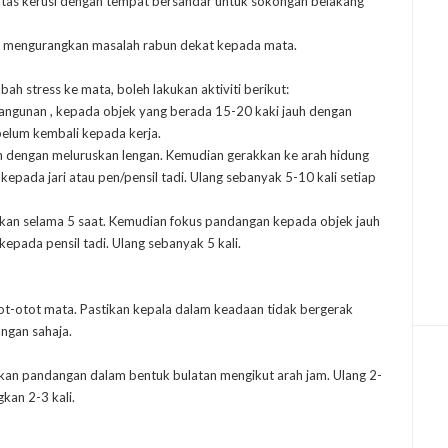
 atas kerusi dengan tempat bersandar untuk sokongan belakang
t mengurangkan masalah rabun dekat kepada mata.
ah stress ke mata, boleh lakukan aktiviti berikut:
angunan , kepada objek yang berada 15-20 kaki jauh dengan
belum kembali kepada kerja.
an dengan meluruskan lengan. Kemudian gerakkan ke arah hidung
epada jari atau pen/pensil tadi. Ulang sebanyak 5-10 kali setiap
kan selama 5 saat. Kemudian fokus pandangan kepada objek jauh
kepada pensil tadi. Ulang sebanyak 5 kali.
tot-otot mata. Pastikan kepala dalam keadaan tidak bergerak
ngan sahaja.
n pandangan dalam bentuk bulatan mengikut arah jam. Ulang 2-
gkan 2-3 kali.