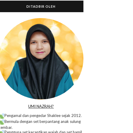
DITADBIR OLEH
o
UMI NAZRAH?
Pengamal dan pengedar Shaklee sejak 2012.
Bermula dengan set berpantang anak sulung
kembar.
Pengguna set kecantikan wajah dan set hamil