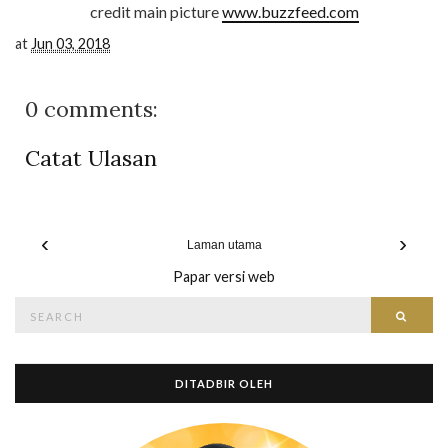
credit main picture
www.buzzfeed.com
at
Jun 03, 2018
0 comments:
Catat Ulasan
‹
›
Laman utama
Papar versi web
Search
Searc
for:
DITADBIR OLEH