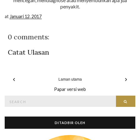
mencegah, mendiagnose atau menyembuhkan apa jua
penyakit.
at
Januari 12, 2017
0 comments:
Catat Ulasan
‹
›
Laman utama
Papar versi web
Search
Searc
for:
DITADBIR OLEH