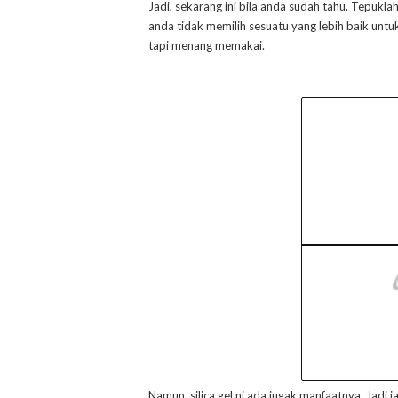
Jadi, sekarang ini bila anda sudah tahu. Tepukla
anda tidak memilih sesuatu yang lebih baik untuk d
tapi menang memakai.
Namun, silica gel ni ada jugak manfaatnya. Jadi j