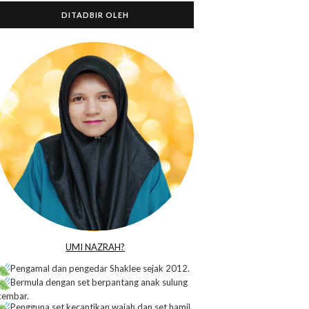
DITADBIR OLEH
o
UMI NAZRAH?
Pengamal dan pengedar Shaklee sejak 2012.
Bermula dengan set berpantang anak sulung
kembar.
Pengguna set kecantikan wajah dan set hamil