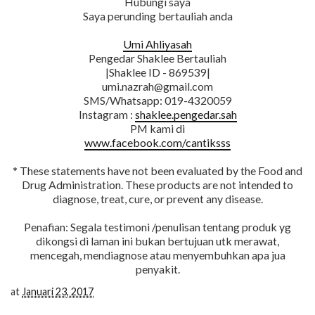
Hubungi saya
Saya perunding bertauliah anda
Umi Ahliyasah
Pengedar Shaklee Bertauliah
|Shaklee ID - 869539|
umi.nazrah@gmail.com
SMS/Whatsapp: 019-4320059
Instagram :
shaklee.pengedar.sah
PM kami di
www.facebook.com/cantiksss
* These statements have not been evaluated by the Food and
Drug Administration. These products are not intended to
diagnose, treat, cure, or prevent any disease.
Penafian: Segala testimoni /penulisan tentang produk yg
dikongsi di laman ini bukan bertujuan utk merawat,
mencegah, mendiagnose atau menyembuhkan apa jua
penyakit.
at
Januari 23, 2017