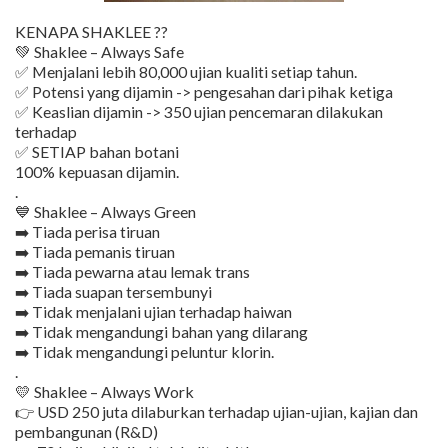
KENAPA SHAKLEE ??
💚 Shaklee – Always Safe
✅ Menjalani lebih 80,000 ujian kualiti setiap tahun.
✅ Potensi yang dijamin -> pengesahan dari pihak ketiga
✅ Keaslian dijamin -> 350 ujian pencemaran dilakukan
terhadap
✅ SETIAP bahan botani
100% kepuasan dijamin.
.
💙 Shaklee – Always Green
➡️ Tiada perisa tiruan
➡️ Tiada pemanis tiruan
➡️ Tiada pewarna atau lemak trans
➡️ Tiada suapan tersembunyi
➡️ Tidak menjalani ujian terhadap haiwan
➡️ Tidak mengandungi bahan yang dilarang
➡️ Tidak mengandungi peluntur klorin.
.
💛 Shaklee – Always Work
👉 USD 250 juta dilaburkan terhadap ujian-ujian, kajian dan
pembangunan (R&D)