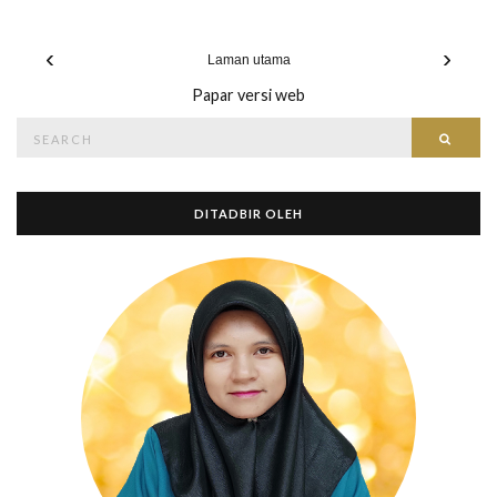
‹
›
Laman utama
Papar versi web
Search
Searc
for:
DITADBIR OLEH