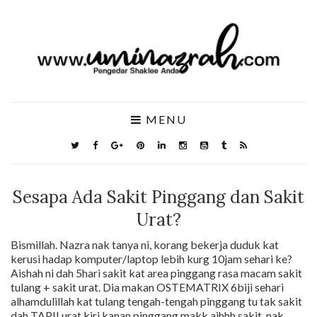
MENU
Sesapa Ada Sakit Pinggang dan Sakit
Urat?
Bismillah. Nazra nak tanya ni, korang bekerja duduk kat
kerusi hadap komputer/laptop lebih kurg 10jam sehari ke?
Aishah ni dah 5hari sakit kat area pinggang rasa macam sakit
tulang + sakit urat. Dia makan OSTEMATRIX 6biji sehari
alhamdulillah kat tulang tengah-tengah pinggang tu tak sakit
dah TAPII urat kiri kanan pinggang makk aihhh sakit, nak