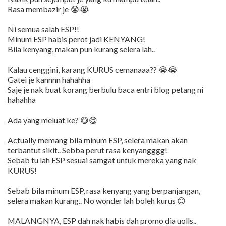
Rasa membazir je 😭😭
Ni semua salah ESP!!
Minum ESP habis perot jadi KENYANG!
Bila kenyang, makan pun kurang selera lah..
Kalau cenggini, karang KURUS cemanaaa?? 😭😭
Gatei je kannnn hahahha
Saje je nak buat korang berbulu baca entri blog petang ni
hahahha
Ada yang meluat ke? 😋😋
Actually memang bila minum ESP, selera makan akan
terbantut sikit.. Sebba perut rasa kenyangggg!
Sebab tu lah ESP sesuai samgat untuk mereka yang nak
KURUS!
Sebab bila minum ESP, rasa kenyang yang berpanjangan,
selera makan kurang.. No wonder lah boleh kurus 😊
MALANGNYA, ESP dah nak habis dah promo dia uolls..