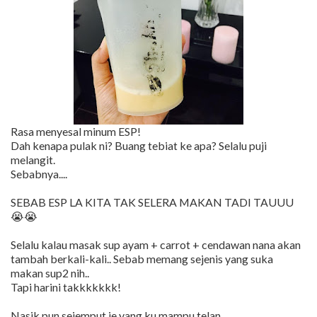
Rasa menyesal minum ESP!
Dah kenapa pulak ni? Buang tebiat ke apa? Selalu puji
melangit.
Sebabnya....
SEBAB ESP LA KITA TAK SELERA MAKAN TADI TAUUU
😭😭
Selalu kalau masak sup ayam + carrot + cendawan nana akan
tambah berkali-kali.. Sebab memang sejenis yang suka
makan sup2 nih..
Tapi harini takkkkkkk!
Nasik pun sejemput je yang ku mampu telan..