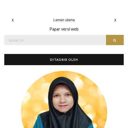
‹
›
Laman utama
Papar versi web
Search
Searc
for:
DITADBIR OLEH