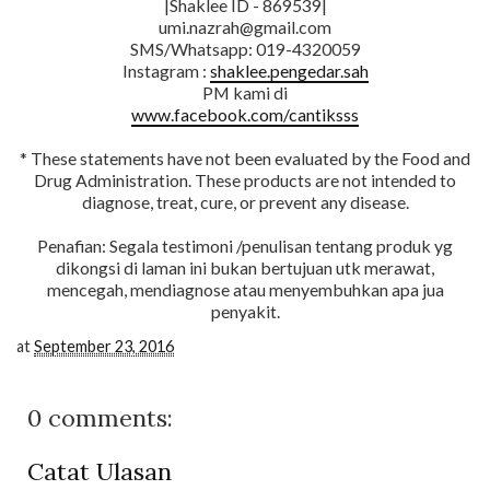
|Shaklee ID - 869539|
umi.nazrah@gmail.com
SMS/Whatsapp: 019-4320059
Instagram :
shaklee.pengedar.sah
PM kami di
www.facebook.com/cantiksss
* These statements have not been evaluated by the Food and
Drug Administration. These products are not intended to
diagnose, treat, cure, or prevent any disease.
Penafian: Segala testimoni /penulisan tentang produk yg
dikongsi di laman ini bukan bertujuan utk merawat,
mencegah, mendiagnose atau menyembuhkan apa jua
penyakit.
at
September 23, 2016
0 comments:
Catat Ulasan