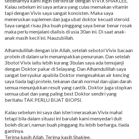
sebenarnya kami ingin berikhtiar dengan VIVIX SHAKLEE.
Kalau sebelum ini saya antara yang culas memakan vitamin
tapi dengan Vivix saya sangat konsisten. Maka saya
meneruskan suplemen dan juga ubat doktor kecuali steroid.
Saya sangat risau jika buah pinggang saya benar benar rosak
maka perlu menjalani dialisis di usia 30an ini. Di saat anak-
anak masih kecil ini. Nauzubillah.
Alhamdulillah dengan izin Allah, setelah sebotol Vivix bacaan
protein di dalam urin menampakkan penurunan. Dan setelah
3botol Vivix iaitu lebih kurang 3bulan saya ada temujanji
dengan Doktor pakar di Selayang. Dan Alhamdulillah saya
sangat bersyukur apabila Doktor mengesahkan air kencing
saya tiada lagi protein, tekanan darah normal dan ujian darah
semua menunjukkan result yang cantik. Doktor juga stopkan
semua ubat dan yang paling best Doktor sendiri yang
beritahu TAK PERLU BUAT BIOPSI.
Kalau sebelum ini saya dan isteri merasakan Vivix mahal
tetapi bila dalam situasi ini barulah kami menyedari duit
boleh dicari, namun buah pinggang itu lebih berharga, tiada
gantinya.
Terima kasih Allah. Terima kasih Shaklee.