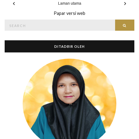
‹
›
Laman utama
Papar versi web
Search
Searc
for:
DITADBIR OLEH