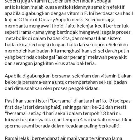
Seperti juga vitamin E, selenium bertindak sebagai
antioksidan malah kuasa antioksidannya semakin efektif
apabila digabungkan dengan vitamin E. Ini berdasarkan hasil
kajian Office of Dietary Supplements. Selenium juga
membantu mengawal tiroid , iaitu kelenjar kecil berbentuk
seperti rama-rama yang bertindak mengawal segala proses
metabolik di dalam badan kita, dan memastikan sistem
badan kita berfungsi dengan baik dan sempurna. Selenium
membolehkan badan kita menghasilkan sel-sel darah putih
yang bertindak sebagai “askar perang” melawan penyakit
dan serangan jangkitan virus atau bakteria.
Apabila digabungkan bersama, selenium dan vitamin E akan
bekerja bersama-sama untuk mempertahan sel-sel badan
dari dimusnahkan oleh proses pengoksidaan.
Pastikan suami isteri "bersama" di antara hari ke-9 (selepas
first day isteri datang haid) sehingga hari ke-21 dan mesti
"bersama" setiap 4 hari sekali dalam tempoh 13 hari ni.
Ini waktu subur wanita dan tempoh 4 hari sekali memastikan
sperma suami berada dalam keadaan paling berkualiti.
Ramai lelaki berpendapat air mani yang tersimpan lama