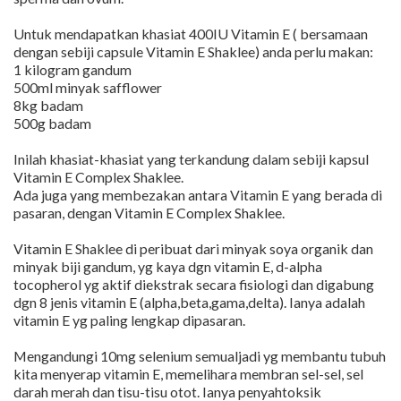
Untuk mendapatkan khasiat 400IU Vitamin E ( bersamaan
dengan sebiji capsule Vitamin E Shaklee) anda perlu makan:
1 kilogram gandum
500ml minyak safflower
8kg badam
500g badam
Inilah khasiat-khasiat yang terkandung dalam sebiji kapsul
Vitamin E Complex Shaklee.
Ada juga yang membezakan antara Vitamin E yang berada di
pasaran, dengan Vitamin E Complex Shaklee.
Vitamin E Shaklee di peribuat dari minyak soya organik dan
minyak biji gandum, yg kaya dgn vitamin E, d-alpha
tocopherol yg aktif diekstrak secara fisiologi dan digabung
dgn 8 jenis vitamin E (alpha,beta,gama,delta). Ianya adalah
vitamin E yg paling lengkap dipasaran.
Mengandungi 10mg selenium semualjadi yg membantu tubuh
kita menyerap vitamin E, memelihara membran sel-sel, sel
darah merah dan tisu-tisu otot. Ianya penyahtoksik