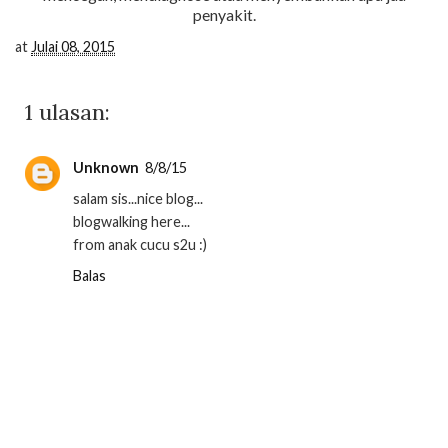
penyakit.
at
Julai 08, 2015
1 ulasan:
Unknown
8/8/15
salam sis...nice blog...
blogwalking here...
from anak cucu s2u :)
Balas