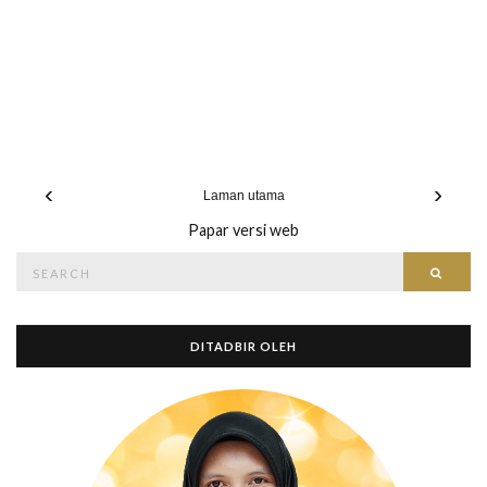
‹
›
Laman utama
Papar versi web
Search
Searc
for:
DITADBIR OLEH